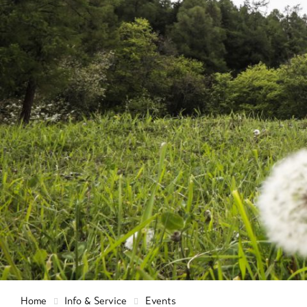
Info & Service
Events
Taxe de
séjour 
carte d'
Service
sécurité
régional
Contact
importa
Actualités
9+
Informa
Webcams
touristi
Lötsche
Météo
Home
Info & Service
Events