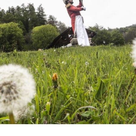
&
hôte
 de
s
nts
tions
ques
ntal