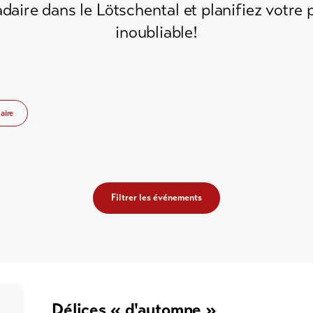
ire dans le Lötschental et planifiez votre 
inoubliable!
aire
Filtrer les événements
Délices « d'automne »