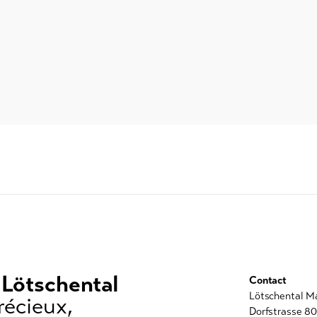
 Lötschental
Contact
Lötschental M
récieux,
Dorfstrasse 8