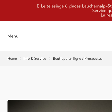
Le télésiège 6 places Lauchernalp–Sta
Service q
La ré
Schliessen
Menu
Home
Info & Service
Boutique en ligne / Prospectus
Activités
Accès e
mobilité
Plaisir &
Remont
mécani
culture
Boutiqu
Hébergements
ligne /
Prospec