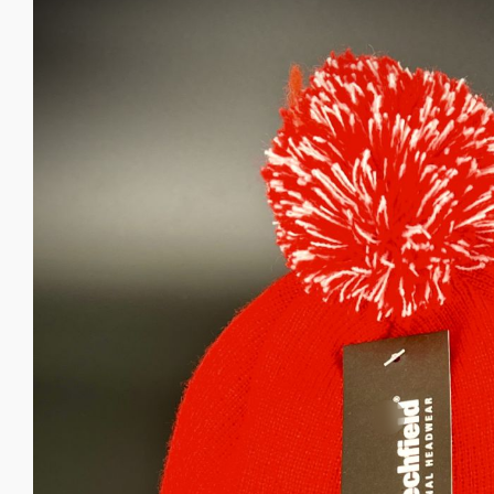
Info & Service
Events
Taxe de
séjour 
carte d'
Service
sécurité
régional
Contact
importa
Actualités
9+
Informa
Webcams
touristi
Lötsche
Météo