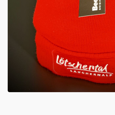
Feedba
Commer
DE
EN
FR