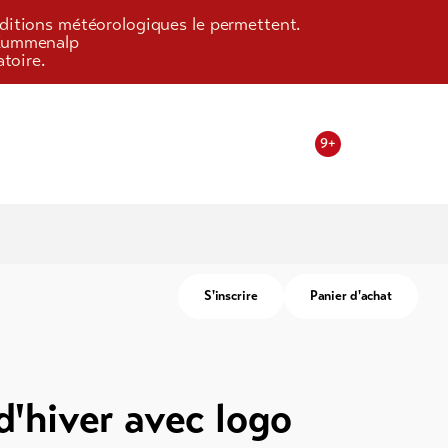
onditions météorologiques le permettent.
/Kummenalp
toire.
9+
S'inscrire
Panier d'achat
)
d'hiver avec logo