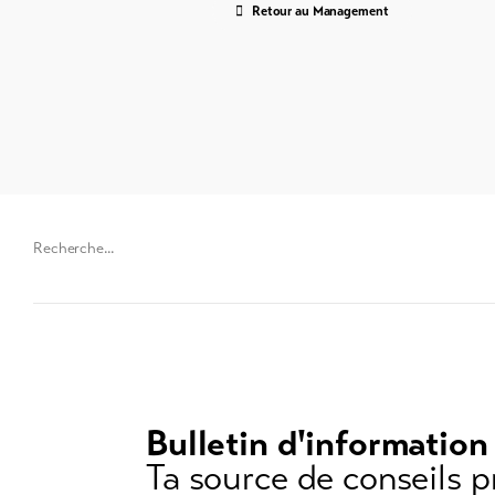
Retour au Management
Chaine
de
recherche
(au
moins
3
caractères)
Bulletin d'information
Ta source de conseils p