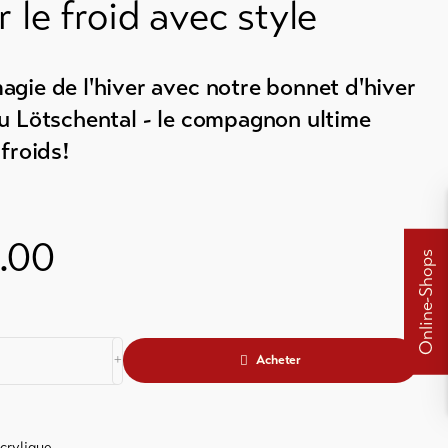
 le froid avec style
agie de l'hiver avec notre bonnet d'hiver
du Lötschental - le compagnon ultime
 froids!
.00
Online-Shops
Acheter
crylique