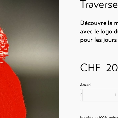
Traverser
Découvre la m
&
avec le logo 
hôte
pour les jours
 de
CHF
20
s
nts
tions
ques
ntal
Matériau : 100% polya