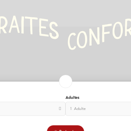
ements
es
A
R
I
T
E
O
S
F
N
 de
O
C
e /
es
ements
Adultes
1 Adulte