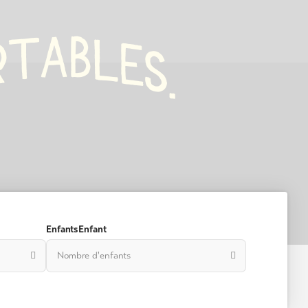
A
B
T
L
R
E
S
.
EnfantsEnfant
Nombre d'enfants