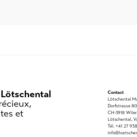
 Lötschental
Contact
Lötschental M
récieux,
Dorfstrasse 8
tes et
CH-3918 Wiler
Lötschental, V
Tél. +41 27 93
info@loetschen