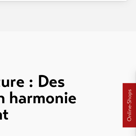
ture : Des
n harmonie
Online-Shops
nt