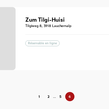
Zum Tilgi-Huisi
Tilgiweg 8
,
3918
Lauchernalp
Réservable en ligne
1
2
5
6
...