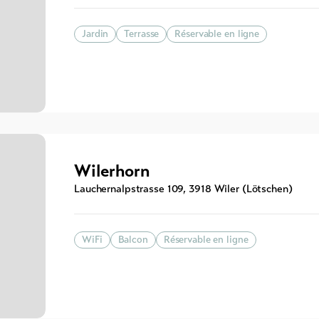
Jardin
Terrasse
Réservable en ligne
Wilerhorn
Lauchernalpstrasse 109
,
3918
Wiler (Lötschen)
WiFi
Balcon
Réservable en ligne