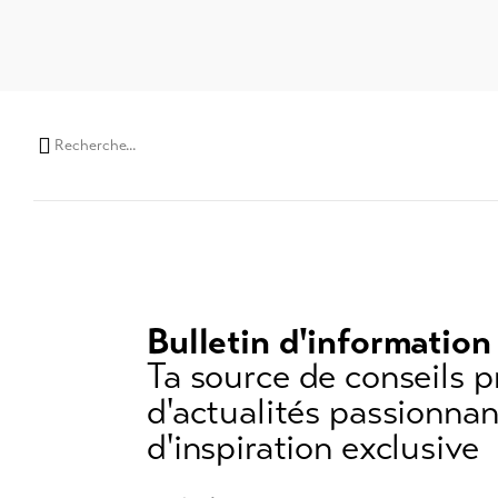
Chaine
de
recherche
(au
moins
3
caractères)
Bulletin d'information
Ta source de conseils p
d'actualités passionnan
d'inspiration exclusive