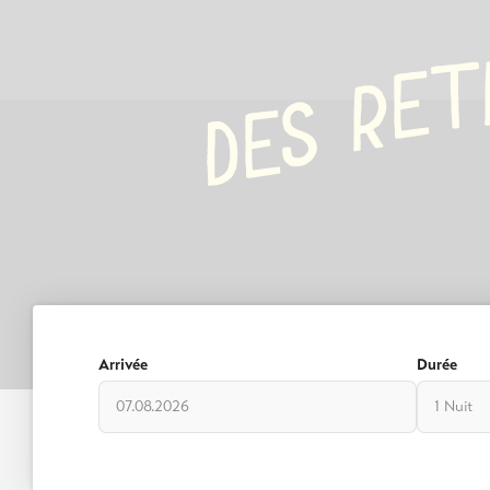
Emplac
Info & Service
de tent
T
E
R
S
Refuges
E
D
montagn
Actualités
Auberg
Webcams
Plus de
Météo
Héberg
DE
EN
FR
Arrivée
Durée
1 Nuit