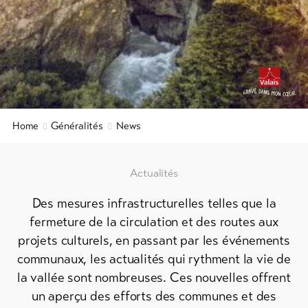
Info
&
Service
Actualités
Webcams
Home
Généralités
News
Météo
DE
EN
FR
Actualités
Des mesures infrastructurelles telles que la
line-Shops
fermeture de la circulation et des routes aux
projets culturels, en passant par les événements
Vers
communaux, les actualités qui rythment la vie de
l'aperçu
la vallée sont nombreuses. Ces nouvelles offrent
un aperçu des efforts des communes et des
Forfaits