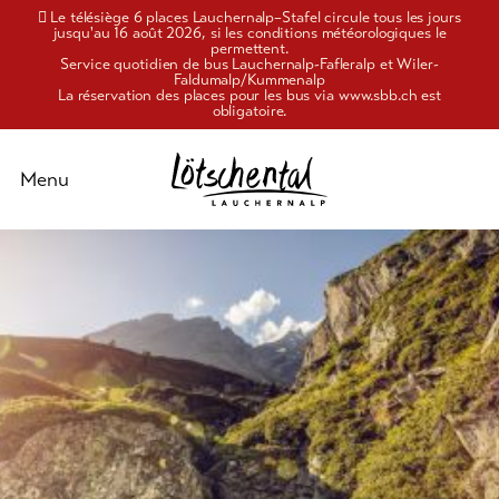
Le télésiège 6 places Lauchernalp–Stafel circule tous les jours
jusqu'au 16 août 2026, si les conditions météorologiques le
permettent.
Service quotidien de bus Lauchernalp-Fafleralp et Wiler-
Faldumalp/Kummenalp
La réservation des places pour les bus via www.sbb.ch est
obligatoire.
Schliessen
Menu
Activités
Plaisir
&
culture
)
Hébergements