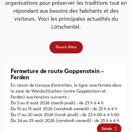
organisations pour préserver les traditions tout en
de ski
répondant aux besoins des habitants et des
visiteurs. Voici les principales actualités du
Forfaits
VTT
Lötschental.
Bons
cadeau
Ouvrir filtre
Souvenirs
Fermeture de route Goppenstein -
Ferden
En raison de travaux d'entretien, la ligne sera fermée dans
la zone de Wandschluichen (entre Goppenstein et
Ferden) aux horaires suivants :
Du 5 au 8 août 2026 (mardi-jeudi) : de 23 h à 4 h
Du 10 au 15 août 2026 (vendredi–samedi) : de 23 h à 4 h
Du 17 au 20 août 2026 (lundi–jeudi) : de 23 h 00 à 4 h 00
Du 24 au 29 août 2026 (vendredi–samedi) : de 23 h à 4 h
Détails