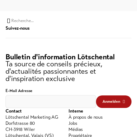
Chaine
Suivez-nous
de
recherche
(au
moins
Bulletin d'information Lötschental
3
Ta source de conseils précieux,
caractères)
d'actualités passionnantes et
d'inspiration exclusive
E-Mail Adresse
Anmelden
Contact
Interne
Lötschental Marketing AG
À propos de nous
Dorfstrasse 80
Jobs
CH-3918 Wiler
Médias
Lötschental, Valais (VS)
Propriétaire