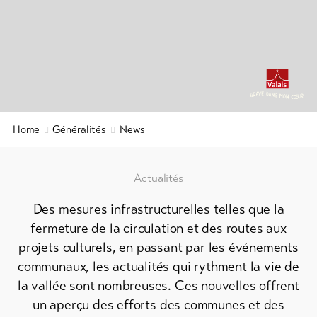
Info
&
Service
Actualités
Webcams
Home
Généralités
News
Météo
DE
EN
FR
Actualités
Des mesures infrastructurelles telles que la
line-Shops
fermeture de la circulation et des routes aux
projets culturels, en passant par les événements
Vers
communaux, les actualités qui rythment la vie de
l'aperçu
la vallée sont nombreuses. Ces nouvelles offrent
un aperçu des efforts des communes et des
Forfaits