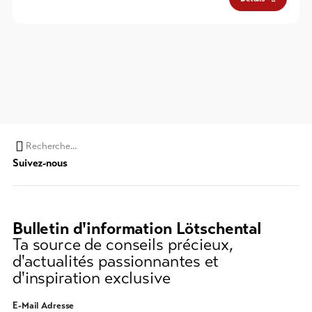
Chaine
Suivez-nous
de
recherche
(au
moins
Bulletin d'information Lötschental
3
Ta source de conseils précieux,
caractères)
d'actualités passionnantes et
d'inspiration exclusive
E-Mail Adresse