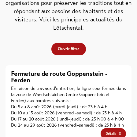
organisations pour préserver les traditions tout en
de ski
répondant aux besoins des habitants et des
visiteurs. Voici les principales actualités du
Forfaits
VTT
Lötschental.
Bons
cadeau
Ouvrir filtre
Souvenirs
Fermeture de route Goppenstein -
Ferden
En raison de travaux d'entretien, la ligne sera fermée dans
la zone de Wandschluichen (entre Goppenstein et
Ferden) aux horaires suivants :
Du 5 au 8 août 2026 (mardi-jeudi) : de 23 h à 4 h
Du 10 au 15 août 2026 (vendredi–samedi) : de 23 h à 4 h
Du 17 au 20 août 2026 (lundi–jeudi) : de 23 h 00 à 4 h 00
Du 24 au 29 août 2026 (vendredi–samedi) : de 23 h à 4 h
Détails