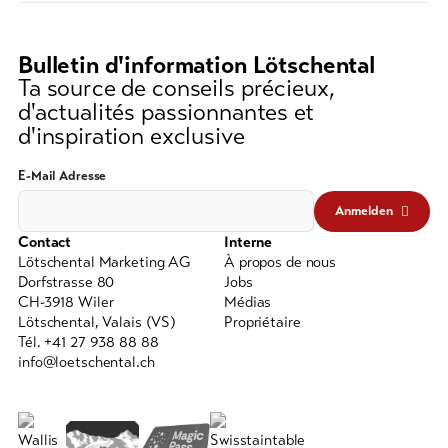
recherche
Bons
(au
cadeau
moins
Bulletin d'information Lötschental
3
Ta source de conseils précieux,
Souvenirs
caractères)
d'actualités passionnantes et
d'inspiration exclusive
E-Mail Adresse
Anmelden
Contact
Interne
Lötschental Marketing AG
À propos de nous
Dorfstrasse 80
Jobs
CH-3918 Wiler
Médias
Lötschental, Valais (VS)
Propriétaire
Tél. +41 27 938 88 88
info@loetschental.ch