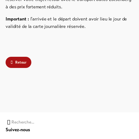
et
snowboard
à des prix fortement réduits.
Faire
Important :
l'arrivée et le départ doivent avoir lieu le jour de
de
validité de la carte journalière réservée.
la
luge
DE
EN
FR
Retour
line-Shops
Vers
l'aperçu
Forfaits
de ski
Chaine
Forfaits
Suivez-nous
VTT
de