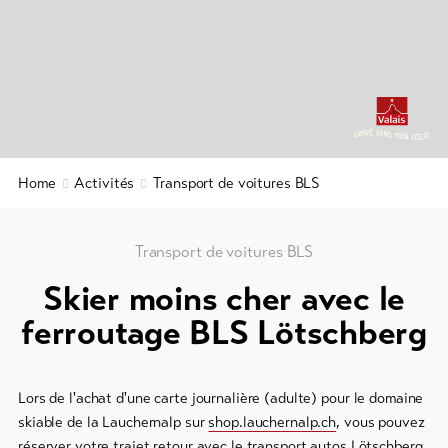
Info
Aventure
&
en
Service
famille
Offres
de
Actualités
groupe
Webcams
Home
Activités
Transport de voitures BLS
Randonnées
Météo
hivernales
/
raquettes
Transport de voitures BLS
à
Skier moins cher avec le
neige
ferroutage BLS Lötschberg
Ski
de
fond
Lors de l'achat d'une carte journalière (adulte) pour le domaine
skiable de la Lauchernalp sur
shop.lauchernalp.ch
, vous pouvez
Ski
réserver votre trajet retour avec le transport autos Lötschberg