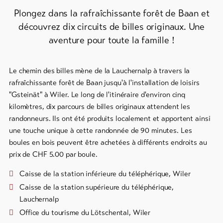
et
snowboard
Plongez dans la rafraîchissante forêt de Baan et
découvrez dix circuits de billes originaux. Une
Faire
aventure pour toute la famille !
de
la
luge
Le chemin des billes mène de la Lauchernalp à travers la
DE
EN
FR
rafraîchissante forêt de Baan jusqu'à l'installation de loisirs
"Gsteinät" à Wiler. Le long de l'itinéraire d'environ cinq
line-Shops
kilomètres, dix parcours de billes originaux attendent les
randonneurs. Ils ont été produits localement et apportent ainsi
une touche unique à cette randonnée de 90 minutes. Les
Vers
l'aperçu
boules en bois peuvent être achetées à différents endroits au
prix de CHF 5.00 par boule.
Forfaits
Caisse de la station inférieure du téléphérique, Wiler
de ski
Caisse de la station supérieure du téléphérique,
Lauchernalp
Forfaits
VTT
Office du tourisme du Lötschental, Wiler