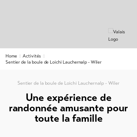
Info
Aventure
&
en
Service
famille
Offres
de
Actualités
groupe
Webcams
Home
Activités
Randonnées
Météo
Sentier de la boule de Loichi Lauchernalp - Wiler
hivernales
/
raquettes
Sentier de la boule de Loichi Lauchernalp - Wiler
à
neige
Une expérience de
Ski
randonnée amusante pour
de
toute la famille
fond
Ski