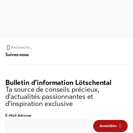
Chaine
Suivez-nous
de
recherche
(au
moins
Bulletin d'information Lötschental
3
Ta source de conseils précieux,
caractères)
d'actualités passionnantes et
d'inspiration exclusive
E-Mail Adresse
Anmelden