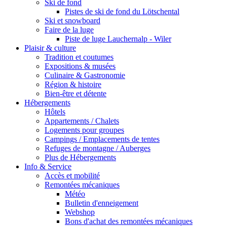
Ski de fond
Pistes de ski de fond du Lötschental
Ski et snowboard
Faire de la luge
Piste de luge Lauchernalp - Wiler
Plaisir & culture
Tradition et coutumes
Expositions & musées
Culinaire & Gastronomie
Région & histoire
Bien-être et détente
Hébergements
Hôtels
Appartements / Chalets
Logements pour groupes
Campings / Emplacements de tentes
Refuges de montagne / Auberges
Plus de Hébergements
Info & Service
Accès et mobilité
Remontées mécaniques
Météo
Bulletin d'enneigement
Webshop
Bons d'achat des remontées mécaniques