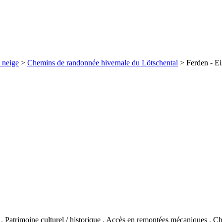
 neige
>
Chemins de randonnée hivernale du Lötschental
>
Ferden - Eis
,
Patrimoine culturel / historique
,
Accès en remontées mécaniques
,
Ch