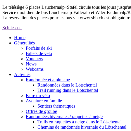
Le télésiège 6 places Lauchernalp–Stafel circule tous les jours jusqu'
Service quotidien de bus Lauchernalp-Fafleralp et Wiler-Faldumalp
La réservation des places pour les bus via www.sbb.ch est obligatoire
Schliessen
Home
Généralités
Forfaits de ski
Billets de vélo
Vouchers
News
Webcams
Activités
Randonnée et alpinisme
Randonnées dans le Lötschental
Trail running dans le Lötschental
Faire du vélo
Aventure en famille
Sentiers thématiques
Offres de groupe
Randonnées hivernales / raquettes à neige
Trails en raquettes à neige dans le Lötschental
Chemins de randonnée hivernale du Lötschental