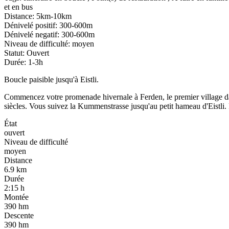
et en bus
Distance
:
5km-10km
Dénivelé positif
:
300-600m
Dénivelé negatif
:
300-600m
Niveau de difficulté
:
moyen
Statut
:
Ouvert
Durée
:
1-3h
Boucle paisible jusqu'à Eistli.
Commencez votre promenade hivernale à Ferden, le premier village dan
siècles. Vous suivez la Kummenstrasse jusqu'au petit hameau d'Eistli. 
État
ouvert
Niveau de difficulté
moyen
Distance
6.9
km
Durée
2:15
h
Montée
390
hm
Descente
390
hm