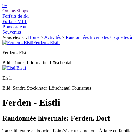
9+
Online-Shops
Forfaits de ski
Forfaits VTT
Bons cadeau
Souvenirs
Vous êtes ici:
Home
>
Activités
>
Randonnées hivernales / raquettes à
Ferden - Eistli
Ferden - Eistli
Bild: Tourist Information Lötschental,
Eistli
Eistli
Bild: Sandra Stockinger, Lötschental Tourismus
Ferden - Eistli
Randonnée hivernale: Ferden, Dorf
Tags
:
Itinéraire en boucle
,
Point(s) de restauration
,
À faire en famille