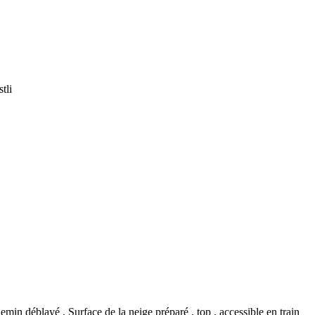
tli
emin déblayé
,
Surface de la neige préparé
,
top
,
accessible en train