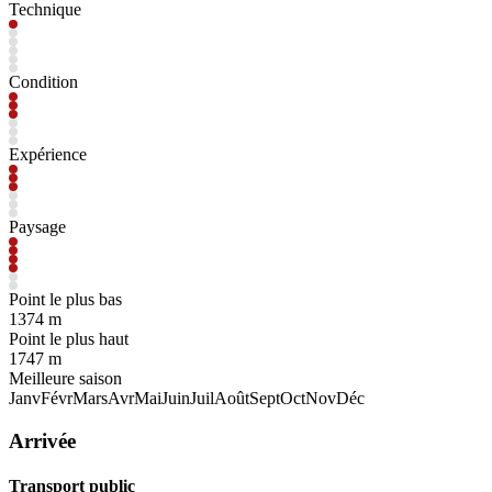
Technique
Condition
Expérience
Paysage
Point le plus bas
1374 m
Point le plus haut
1747 m
Meilleure saison
Janv
Févr
Mars
Avr
Mai
Juin
Juil
Août
Sept
Oct
Nov
Déc
Arrivée
Transport public