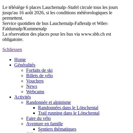
Le télésiège 6 places Lauchernalp–Stafel circule tous les jours
jusqu'au 16 août 2026, si les conditions météorologiques le
permettent.
Service quotidien de bus Lauchernalp-Fafleralp et Wiler-
Faldumalp/Kummenalp
La réservation des places pour les bus via www.sbb.ch est
obligatoire.
Schliessen
Home
Généralités
Forfaits de ski
Billets de vélo
Vouchers
News
Webcams
Activités
Randonnée et alpinisme
Randonnées dans le Lötschental
Trail running dans le Lötschental
Faire du vélo
Aventure en famille
Sentiers thématiques