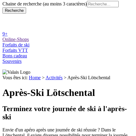
Chaine de recherche (au moins 3 caractères)
9+
Online-Shops
Forfaits de ski
Forfaits VTT
Bons cadeau
Souvenirs
Vous êtes ici:
Home
>
Activités
>
Après-Ski Lötschental
Après-Ski Lötschental
Terminez votre journée de ski à l'après-
ski
Envie d'un apéro après une journée de ski réussie ? Dans le
Lötschental, il existe diverses possibilités pour terminer la journée.