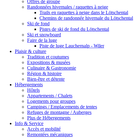
Offres de groupe
Randonnées hivernales / raquettes à neige
Trails en raquettes à neige dans le Lötschental
Chemins de randonnée hivernale du Lötschental
Ski de fond
Pistes de ski de fond du Lötschental
Ski et snowboard
Faire de la luge
Piste de luge Lauchernalp - Wiler
Plaisir & culture
Tradition et coutumes
Expositions & musées
Culinaire & Gastronomie
Région & histoire
Bien-être et détente
Hébergements
Hôtels
Appartements / Chalets
Logements pour groupes
Campings / Emplacements de tentes
Refuges de montagne / Auberges
Plus de Hébergements
Info & Service
Accès et mobilité
Remontées mécaniques