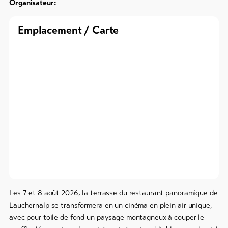
Info
Organisateur:
en
&
ligne
Service
Emplacement / Carte
/
Prospectus
Events
Actualités
Taxe
Webcams
de
Météo
séjour
&
carte
d'hôte
Service
de
sécurité
Les 7 et 8 août 2026, la terrasse du restaurant panoramique de
régional
Lauchernalp se transformera en un cinéma en plein air unique,
Contacts
avec pour toile de fond un paysage montagneux à couper le