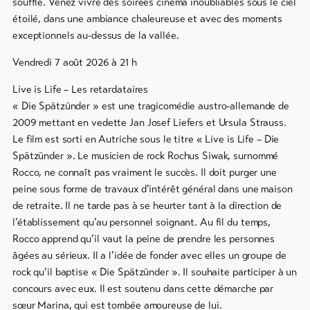
importants
souffle. Venez vivre des soirées cinéma inoubliables sous le ciel
étoilé, dans une ambiance chaleureuse et avec des moments
Informations
exceptionnels au-dessus de la vallée.
touristiques
Lötschental
Vendredi 7 août 2026 à 21 h
Feedback
Live is Life – Les retardataires
« Die Spätzünder » est une tragicomédie austro-allemande de
DE
EN
FR
Commerce
2009 mettant en vedette Jan Josef Liefers et Ursula Strauss.
Le film est sorti en Autriche sous le titre « Live is Life – Die
line-Shops
Spätzünder ». Le musicien de rock Rochus Siwak, surnommé
Rocco, ne connaît pas vraiment le succès. Il doit purger une
peine sous forme de travaux d’intérêt général dans une maison
Vers
l'aperçu
de retraite. Il ne tarde pas à se heurter tant à la direction de
l’établissement qu’au personnel soignant. Au fil du temps,
Rocco apprend qu’il vaut la peine de prendre les personnes
Forfaits
âgées au sérieux. Il a l’idée de fonder avec elles un groupe de
de ski
rock qu’il baptise « Die Spätzünder ». Il souhaite participer à un
concours avec eux. Il est soutenu dans cette démarche par
Forfaits
VTT
sœur Marina, qui est tombée amoureuse de lui.