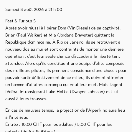
Samedi 8 août 2026 à 21 h 00
Bons
cadeau
Fast & Furious 5
Après avoir réussi à libérer Dom (Vin Diesel) de sa captivité,
Souvenirs
Brian (Paul Walker) et Mia (Jordana Brewster) quittent la
République dominicaine. À Rio de Janeiro, ils se retrouvent à
nouveau dos au mur et sont contraints de monter une dernière
opération : c’est leur seule chance d’accéder à la liberté tant
attendue. Alors qu’ils constituent une équipe d’élite composée
des meilleurs pilotes, ils prennent conscience d’une chose : pour
pouvoir sortir définitivement de ce milieu, ils doivent affronter
un homme d’affaires corrompu qui veut leur mort. Mais l’agent
fédéral intransigeant Luke Hobbs (Dwayne Johnson) est lui
aussi à leurs trousses.
En cas de mauvais temps, la projection de l’Alpenkino aura lieu
à l’intérieur.
Entrée : 10,00 CHF pour les adultes / 5,00 CHF pour les
enfants (de 6 à 15,99 ans)