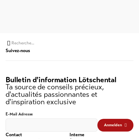
Chaine
Suivez-nous
de
recherche
(au
moins
Bulletin d'information Lötschental
3
Ta source de conseils précieux,
caractères)
d'actualités passionnantes et
d'inspiration exclusive
E-Mail Adresse
Anmelden
Contact
Interne