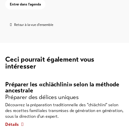
Entrer dans l'agenda
Retour à la vue d'ensemble
Ceci pourrait également vous
intéresser
Il
s'ensuit
Préparer les «chiächlini» selon la méthode
un
ancestrale
Préparer des délices uniques
élément
de
Découvrez la préparation traditionnelle des "chiächlini" selon
carrousel
des recettes familiales transmises de génération en génération,
sous la direction d'un expert.
avec
plusieurs
Détails