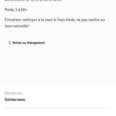
importants
Poids: 1.4 kilo
Informations
touristiques
Entretien: nettoyer à la main à l'eau tiède, ne pas mettre au
Lötschental
lave-vaisselle!
Feedback
DE
EN
FR
Commerce
Retour au Management
line-Shops
Vers
l'aperçu
Forfaits
Chaine
de ski
de
Suivez-nous
recherche
Forfaits
(au
VTT