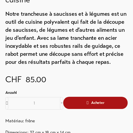
Info
en
&
ligne
Notre trancheuse à saucisses et à légumes est un
Service
/
outil de cuisine polyvalent qui fait de la découpe
Prospectus
de saucisses, de légumes et d'autres aliments un
Events
jeu d'enfant. Avec sa lame tranchante en acier
Actualités
inoxydable et ses robustes rails de guidage, ce
Taxe
Webcams
rabot permet une découpe sans effort et précise
de
Météo
pour des résultats parfaits à chaque repas.
séjour
&
carte
CHF
85.00
d'hôte
Service
de
Acheter
sécurité
régional
Matériau: frêne
Contacts
Dimensions: 37 cm x 18 cm x 14 cm