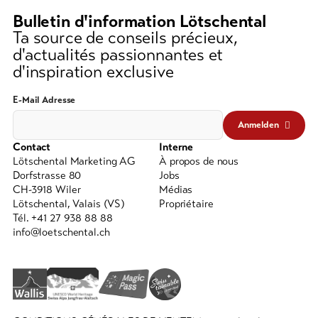
moins
Bulletin d'information Lötschental
3
Bons
Ta source de conseils précieux,
cadeau
caractères)
d'actualités passionnantes et
d'inspiration exclusive
Souvenirs
E-Mail Adresse
Anmelden
Contact
Interne
Lötschental Marketing AG
À propos de nous
Dorfstrasse 80
Jobs
CH-3918 Wiler
Médias
Lötschental, Valais (VS)
Propriétaire
Tél. +41 27 938 88 88
info@loetschental.ch