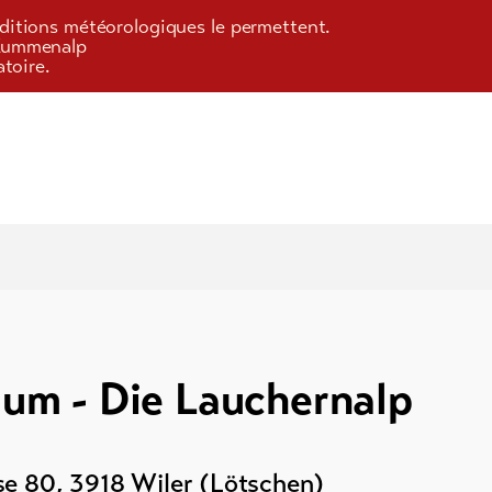
onditions météorologiques le permettent.
/Kummenalp
toire.
m - Die Lauchernalp
)
se 80
,
3918
Wiler (Lötschen)