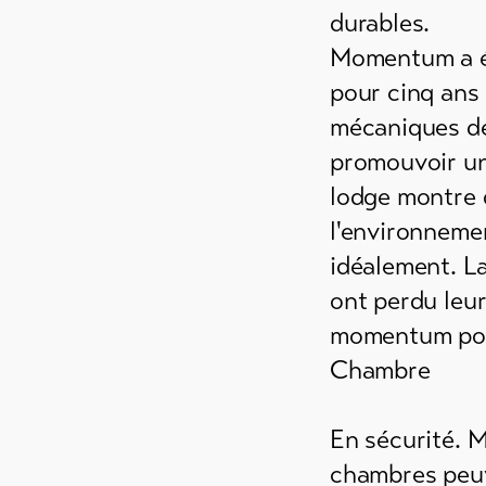
durables.
Momentum a é
pour cinq ans 
mécaniques de 
promouvoir un
lodge montre q
l'environnemen
idéalement. La
ont perdu leur
momentum pour
Chambre
En sécurité. 
chambres peuve