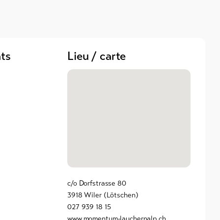
ts
Lieu / carte
c/o Dorfstrasse 80
3918 Wiler (Lötschen)
027 939 18 15
www.momentum-lauchernalp.ch