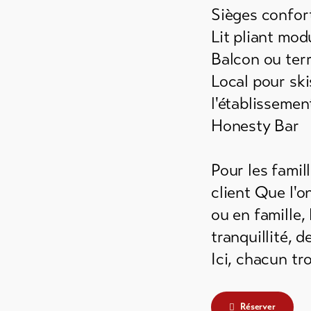
Sièges confor
Lit pliant mod
Balcon ou ter
Local pour sk
l'établissemen
Honesty Bar
Pour les famil
client Que l'o
ou en famille
tranquillité, 
Ici, chacun t
Réserver