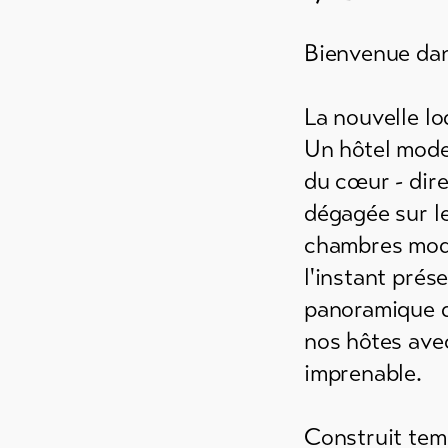
ements
es
Bienvenue dans
 de
e /
La nouvelle l
es
Un hôtel mode
du cœur - dire
ements
dégagée sur le
chambres modu
l'instant prés
panoramique d
nos hôtes avec
imprenable.
Construit tem