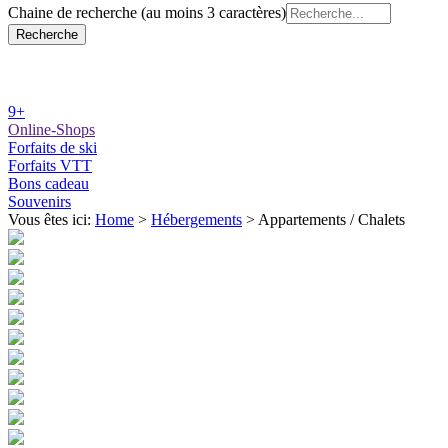
Chaine de recherche (au moins 3 caractères)
9+
Online-Shops
Forfaits de ski
Forfaits VTT
Bons cadeau
Souvenirs
Vous êtes ici:
Home
>
Hébergements
>
Appartements / Chalets