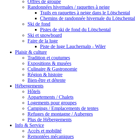
Offres de groupe
Randonnées hivernales / raquettes à neige
Trails en raquettes à neige dans le Lötschental
Chemins de randonnée hivernale du Lötschental
Ski de fond
Pistes de ski de fond du Lötschental
Ski et snowboard
Faire de la luge
Piste de luge Lauchernalp - Wiler
Plaisir & culture
Tradition et coutumes
Expositions & musées
Culinaire & Gastronomie
Région & histoire
Bien-être et détente
Hébergements
Hôtels
Appartements / Chalets
Logements pour groupes
Campings / Emplacements de tentes
Refuges de montagne / Auberges
Plus de Hébergements
Info & Service
Accès et mobilité
Remontées mécaniques