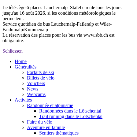
Le télésiège 6 places Lauchernalp–Stafel circule tous les jours
jusqu'au 16 août 2026, si les conditions météorologiques le
permettent.
Service quotidien de bus Lauchernalp-Fafleralp et Wiler-
Faldumalp/Kummenalp
La réservation des places pour les bus via www.sbb.ch est
obligatoire.
Schliessen
Home
Généralités
Forfaits de ski
Billets de vélo
Vouchers
News
Webcams
Activités
Randonnée et alpinisme
Randonnées dans le Lötschental
Trail running dans le Lötschental
Faire du vélo
Aventure en famille
Sentiers thématiques