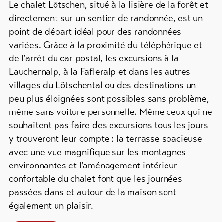
Info
Le chalet Lötschen, situé à la lisière de la forêt et
groupes
&
directement sur un sentier de randonnée, est un
Service
Campings
point de départ idéal pour des randonnées
/
variées. Grâce à la proximité du téléphérique et
Emplacements
de l'arrêt du car postal, les excursions à la
de
Actualités
Lauchernalp, à la Fafleralp et dans les autres
tentes
Webcams
villages du Lötschental ou des destinations un
Refuges
Météo
peu plus éloignées sont possibles sans problème,
de
même sans voiture personnelle. Même ceux qui ne
montagne
souhaitent pas faire des excursions tous les jours
/
Auberges
y trouveront leur compte : la terrasse spacieuse
avec une vue magnifique sur les montagnes
Plus
environnantes et l'aménagement intérieur
de
confortable du chalet font que les journées
Hébergements
DE
EN
FR
passées dans et autour de la maison sont
également un plaisir.
line-Shops