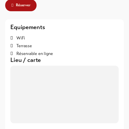
Réserver
Vers
l'aperçu
Equipements
Forfaits
WiFi
de ski
Terrasse
Réservable en ligne
Forfaits
Lieu / carte
VTT
Bons
cadeau
Souvenirs