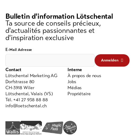
(au
moins
Bulletin d'information Lötschental
3
Ta source de conseils précieux,
caractères)
d'actualités passionnantes et
d'inspiration exclusive
E-Mail Adresse
Anmelden
Contact
Interne
Lötschental Marketing AG
À propos de nous
Dorfstrasse 80
Jobs
CH-3918 Wiler
Médias
Lötschental, Valais (VS)
Propriétaire
Tél. +41 27 938 88 88
info@loetschental.ch