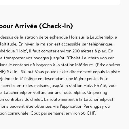
pour Arrivée (Check-In)
-dessus de la station de téléphérique Holz sur la Lauchernalp, à
altitude. En hiver, la maison est accessible par téléphérique.
phérique "Holz", il faut compter environ 200 mètres à pied. En
ire transporter vos bagages jusqu'au "Chalet Lauchern von der
dans le conteneur à bagages à la station inférieure. (Prix: environ
) Ski in - Ski out Vous pouvez skier directement depuis la piste
rejoindre le télésiège en descendant une légère pente. Pour
descendez entre les maisons jusqu'à la station Holz. En été, vous
a Lauchernalp en voiture par une route alpine. Un parking
 en contrebas du chalet. La route menant à la Lauchernalp est
tions peuvent être obtenues via l'application Parkingpay ou
ation communale. Coût par semaine: environ 50 CHF.