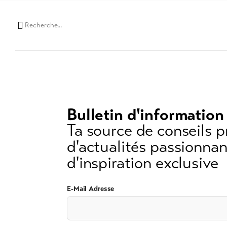
Chaine
de
recherche
(au
moins
3
caractères)
Bulletin d'information
Ta source de conseils p
d'actualités passionnan
d'inspiration exclusive
E-Mail Adresse