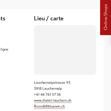
Online-Shops
ts
Lieu / carte
 ligne
Lauchernalpstrasse 93
3918 Lauchernalp
+41 44 761 57 56
www.chalet-lauchern.ch
Rvondi@bluewin.ch