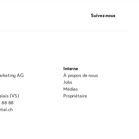
Suivez-nous
Interne
arketing AG
À propos de nous
0
Jobs
Médias
alais (VS)
Propriétaire
8 88 88
tal.ch