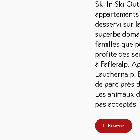
Ski In Ski Out
ements
es
appartements 
desservi sur l
 de
superbe domai
e /
es
familles que p
profite des se
à Fafleralp. A
ements
Lauchernalp. E
de parc près d
Les animaux 
pas acceptés.
Réserver