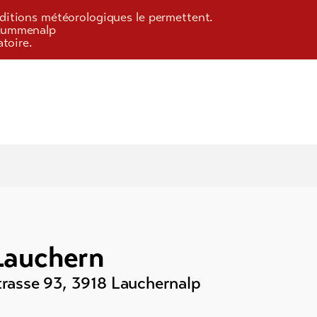
onditions météorologiques le permettent.
/Kummenalp
toire.
Lauchern
)
rasse 93
,
3918
Lauchernalp