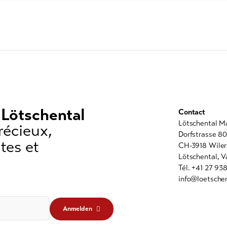
 Lötschental
Contact
Lötschental M
récieux,
Dorfstrasse 8
tes et
CH-3918 Wiler
Lötschental, V
Tél. +41 27 93
info@loetschen
Anmelden