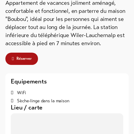
Info
Appartement de vacances joliment aménagé,
groupes
&
confortable et fonctionnel, en parterre du maison
Service
Campings
"Boubou", idéal pour les personnes qui aiment se
/
déplacer tout au long de la journée. La station
Emplacements
inférieure du téléphérique Wiler-Lauchernalp est
de
Actualités
accessible à pied en 7 minutes environ.
tentes
Webcams
Refuges
Météo
Réserver
de
montagne
/
Equipements
Auberges
WiFi
Plus
de
Sèche-linge dans la maison
Lieu / carte
Hébergements
DE
EN
FR
line-Shops