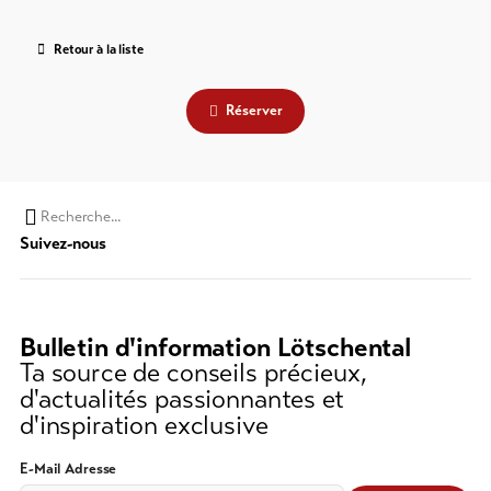
Retour à la liste
Réserver
Chaine
Suivez-nous
de
recherche
(au
moins
Bulletin d'information Lötschental
3
Ta source de conseils précieux,
caractères)
d'actualités passionnantes et
d'inspiration exclusive
E-Mail Adresse