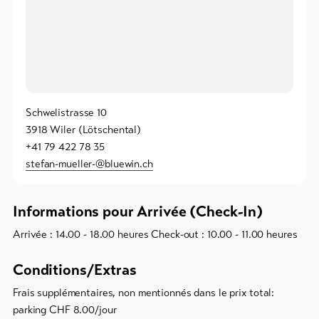
Vers
l'aperçu
Forfaits
de ski
Schwelistrasse 10
3918 Wiler (Lötschental)
Forfaits
+41 79 422 78 35
VTT
stefan-mueller-@bluewin.ch
Bons
cadeau
Informations pour Arrivée (Check-In)
Souvenirs
Arrivée : 14.00 - 18.00 heures Check-out : 10.00 - 11.00 heures
Conditions/Extras
Frais supplémentaires, non mentionnés dans le prix total:
parking CHF 8.00/jour