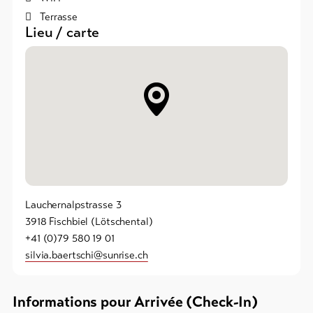
Terrasse
Lieu / carte
Vers
l'aperçu
Forfaits
de ski
Forfaits
VTT
Bons
cadeau
Lauchernalpstrasse 3
3918 Fischbiel (Lötschental)
Souvenirs
+41 (0)79 580 19 01
silvia.baertschi@sunrise.ch
Informations pour Arrivée (Check-In)