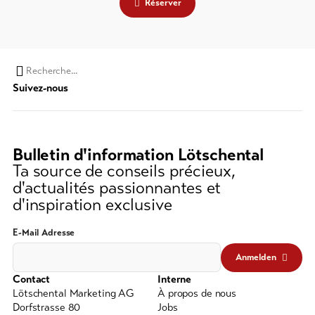
Réserver
Chaine
Suivez-nous
de
recherche
(au
moins
Bulletin d'information Lötschental
3
Ta source de conseils précieux,
caractères)
d'actualités passionnantes et
d'inspiration exclusive
E-Mail Adresse
Anmelden
Contact
Interne
Lötschental Marketing AG
À propos de nous
Dorfstrasse 80
Jobs