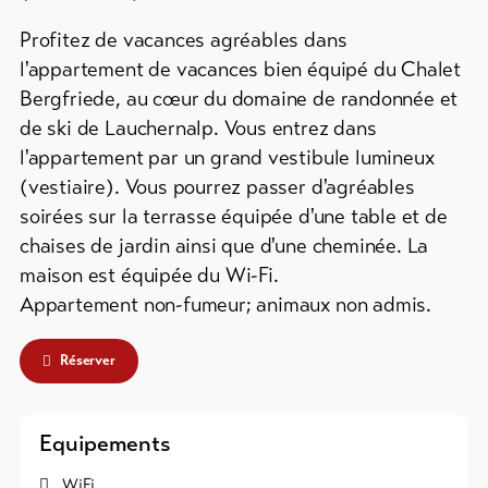
Info
groupes
&
Profitez de vacances agréables dans
Service
Campings
l'appartement de vacances bien équipé du Chalet
/
Bergfriede, au cœur du domaine de randonnée et
Emplacements
de ski de Lauchernalp. Vous entrez dans
de
Actualités
l'appartement par un grand vestibule lumineux
tentes
Webcams
(vestiaire). Vous pourrez passer d'agréables
Refuges
Météo
soirées sur la terrasse équipée d'une table et de
de
chaises de jardin ainsi que d'une cheminée. La
montagne
maison est équipée du Wi-Fi.
/
Auberges
Appartement non-fumeur; animaux non admis.
Plus
Réserver
de
Hébergements
DE
EN
FR
Equipements
line-Shops
WiFi