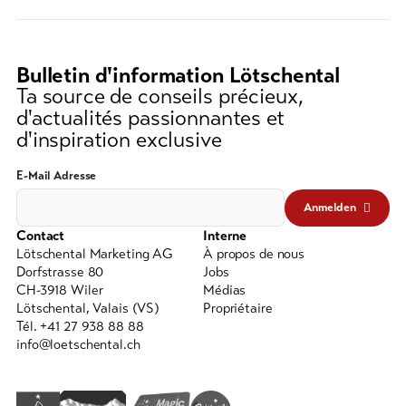
recherche
(au
moins
Bulletin d'information Lötschental
3
Ta source de conseils précieux,
caractères)
d'actualités passionnantes et
d'inspiration exclusive
E-Mail Adresse
Anmelden
Contact
Interne
Lötschental Marketing AG
À propos de nous
Dorfstrasse 80
Jobs
CH-3918 Wiler
Médias
Lötschental, Valais (VS)
Propriétaire
Tél. +41 27 938 88 88
info@loetschental.ch