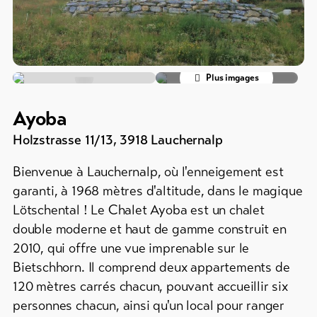
Info
groupes
&
Service
Campings
/
Emplacements
Plus imgages
de
Actualités
tentes
Ayoba
Webcams
Refuges
Météo
Holzstrasse 11/13
,
3918
Lauchernalp
de
montagne
Bienvenue à Lauchernalp, où l'enneigement est
/
garanti, à 1968 mètres d'altitude, dans le magique
Auberges
Lötschental ! Le Chalet Ayoba est un chalet
Plus
double moderne et haut de gamme construit en
de
2010, qui offre une vue imprenable sur le
Hébergements
Bietschhorn. Il comprend deux appartements de
DE
EN
FR
120 mètres carrés chacun, pouvant accueillir six
personnes chacun, ainsi qu'un local pour ranger
line-Shops