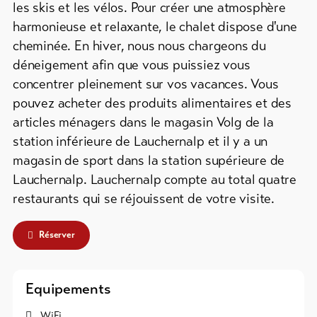
les skis et les vélos. Pour créer une atmosphère
harmonieuse et relaxante, le chalet dispose d'une
Vers
cheminée. En hiver, nous nous chargeons du
l'aperçu
déneigement afin que vous puissiez vous
concentrer pleinement sur vos vacances. Vous
Forfaits
pouvez acheter des produits alimentaires et des
de ski
articles ménagers dans le magasin Volg de la
Forfaits
station inférieure de Lauchernalp et il y a un
VTT
magasin de sport dans la station supérieure de
Lauchernalp. Lauchernalp compte au total quatre
Bons
cadeau
restaurants qui se réjouissent de votre visite.
Souvenirs
Réserver
Equipements
WiFi