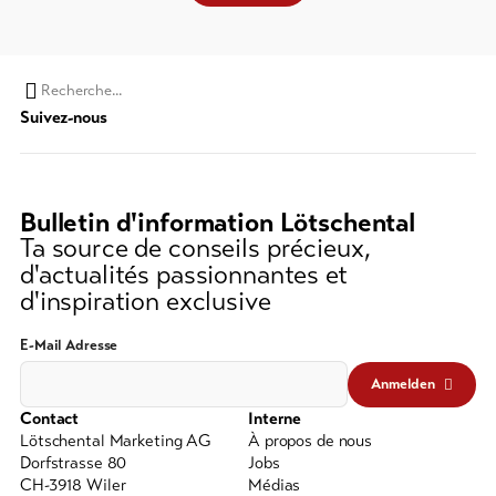
Chaine
Suivez-nous
de
recherche
(au
moins
Bulletin d'information Lötschental
3
Ta source de conseils précieux,
caractères)
d'actualités passionnantes et
d'inspiration exclusive
E-Mail Adresse
Anmelden
Contact
Interne
Lötschental Marketing AG
À propos de nous
Dorfstrasse 80
Jobs
CH-3918 Wiler
Médias