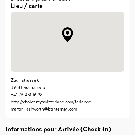
Lieu / carte
Vers
l'aperçu
Forfaits
de ski
Forfaits
VTT
Bons
Zudilistrasse 8
cadeau
3918 Lauchernalp
+41 76 431 16 28
Souvenirs
http://chalet.myswitzerland.com/ferienwo
martin_ashworth@btinternet.com
Informations pour Arrivée (Check-In)