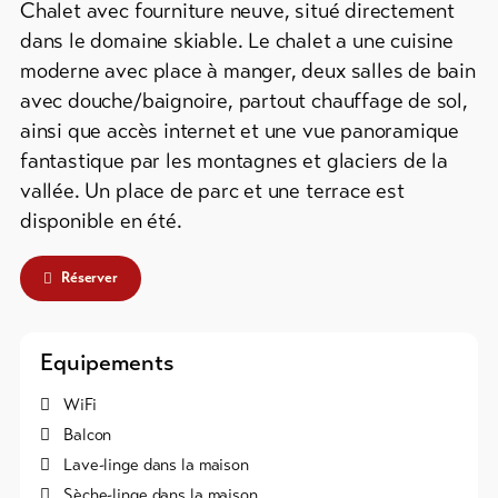
Info
Chalet avec fourniture neuve, situé directement
groupes
&
dans le domaine skiable. Le chalet a une cuisine
Service
Campings
moderne avec place à manger, deux salles de bain
/
avec douche/baignoire, partout chauffage de sol,
Emplacements
ainsi que accès internet et une vue panoramique
de
Actualités
fantastique par les montagnes et glaciers de la
tentes
Webcams
vallée. Un place de parc et une terrace est
Refuges
Météo
disponible en été.
de
montagne
/
Réserver
Auberges
Plus
Equipements
de
Hébergements
WiFi
DE
EN
FR
Balcon
Lave-linge dans la maison
line-Shops
Sèche-linge dans la maison