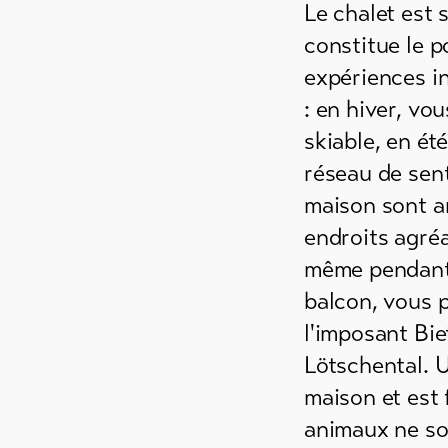
Le chalet est 
ements
es
constitue le p
expériences i
 de
: en hiver, v
e /
es
skiable, en ét
réseau de sent
maison sont a
ements
endroits agré
même pendant 
balcon, vous 
l'imposant Bie
Lötschental. U
maison et est 
animaux ne son