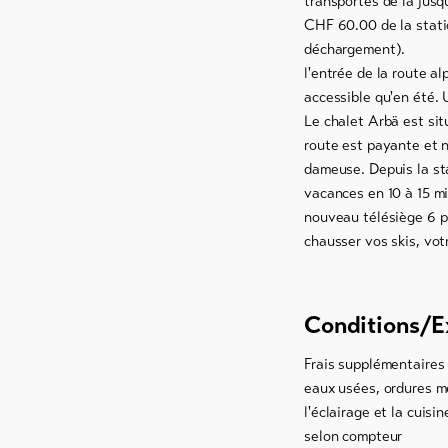
transportés de là jusq
CHF 60.00 de la statio
déchargement). En ét
l'entrée de la route a
accessible qu'en été. 
Le chalet Arbä est sit
route est payante et n
dameuse. Depuis la sta
vacances en 10 à 15 m
nouveau télésiège 6 p
chausser vos skis, vo
Conditions/E
Frais supplémentaires n
eaux usées, ordures m
l'éclairage et la cuis
selon compteur