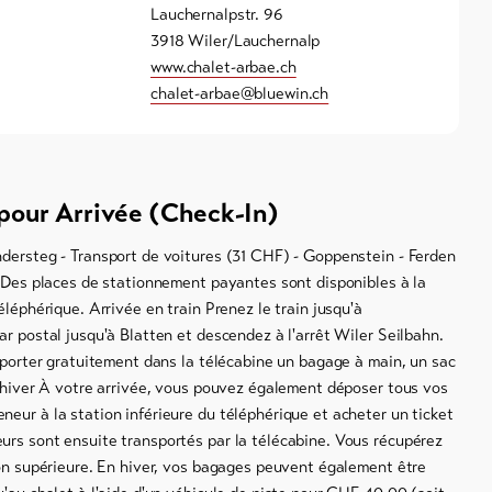
Lauchernalpstr. 96
3918 Wiler/Lauchernalp
www.chalet-arbae.ch
chalet-arbae@bluewin.ch
pour Arrivée (Check-In)
ndersteg - Transport de voitures (31 CHF) - Goppenstein - Ferden
. Des places de stationnement payantes sont disponibles à la
éléphérique. Arrivée en train Prenez le train jusqu'à
ar postal jusqu'à Blatten et descendez à l'arrêt Wiler Seilbahn.
r gratuitement dans la télécabine un bagage à main, un sac
 hiver À votre arrivée, vous pouvez également déposer tous vos
eur à la station inférieure du téléphérique et acheter un ticket
urs sont ensuite transportés par la télécabine. Vous récupérez
ion supérieure. En hiver, vos bagages peuvent également être