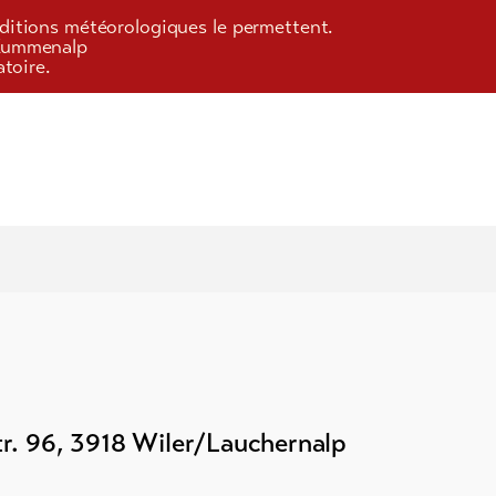
onditions météorologiques le permettent.
/Kummenalp
toire.
)
r. 96
,
3918
Wiler/Lauchernalp