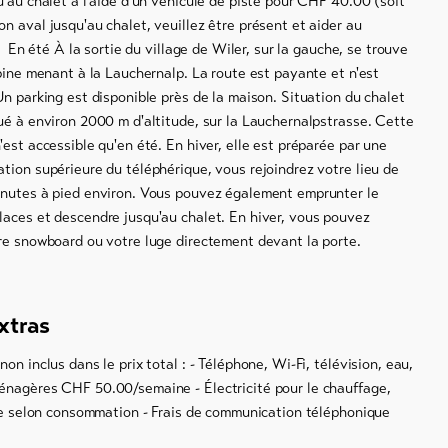
u'au chalet à l'aide d'un véhicule de piste pour CHF 40.00 (soit
n aval jusqu'au chalet, veuillez être présent et aider au
é À la sortie du village de Wiler, sur la gauche, se trouve
lpine menant à la Lauchernalp. La route est payante et n'est
Un parking est disponible près de la maison. Situation du chalet
ué à environ 2000 m d'altitude, sur la Lauchernalpstrasse. Cette
'est accessible qu'en été. En hiver, elle est préparée par une
tion supérieure du téléphérique, vous rejoindrez votre lieu de
inutes à pied environ. Vous pouvez également emprunter le
laces et descendre jusqu'au chalet. En hiver, vous pouvez
tre snowboard ou votre luge directement devant la porte.
xtras
on inclus dans le prix total : - Téléphone, Wi-Fi, télévision, eau,
énagères CHF 50.00/semaine - Électricité pour le chauffage,
ine selon consommation - Frais de communication téléphonique