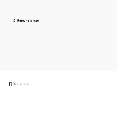
Retour à la liste
Chaine
de
recherche
(au
moins