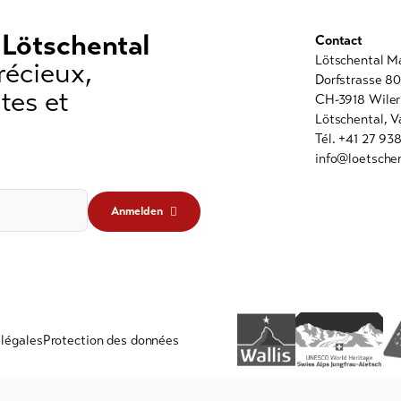
 Lötschental
Contact
Lötschental M
récieux,
Dorfstrasse 8
tes et
CH-3918 Wiler
Lötschental, V
Tél. +41 27 93
info@loetschen
Anmelden
légales
Protection des données