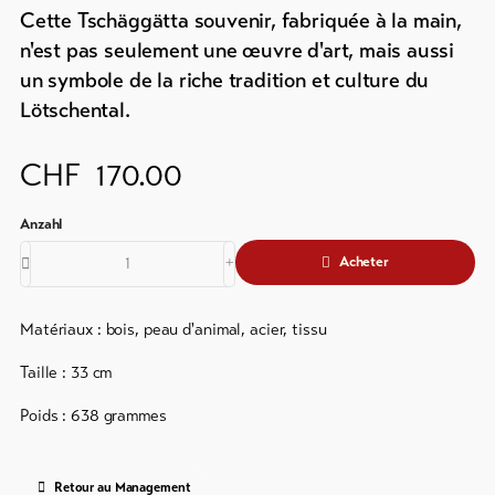
Info
en
Cette Tschäggätta souvenir, fabriquée à la main,
&
ligne
n'est pas seulement une œuvre d'art, mais aussi
Service
/
un symbole de la riche tradition et culture du
Prospectus
Lötschental.
Events
Actualités
CHF
170.00
Taxe
Webcams
de
Météo
séjour
&
Acheter
carte
d'hôte
Matériaux : bois, peau d'animal, acier, tissu
Service
de
Taille : 33 cm
sécurité
Poids : 638 grammes
régional
Contacts
Retour au Management