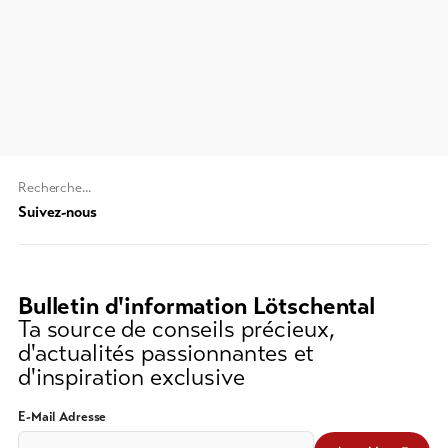
importants
Informations
touristiques
Lötschental
Feedback
DE
EN
FR
Commerce
Chaine
de
Suivez-nous
line-Shops
recherche
(au
Vers
moins
l'aperçu
Bulletin d'information Lötschental
3
Ta source de conseils précieux,
caractères)
d'actualités passionnantes et
Forfaits
d'inspiration exclusive
de ski
E-Mail Adresse
Forfaits
VTT