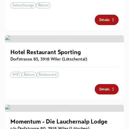
Salon/lounge
Balcon
Détails
Hotel Restaurant Sporting
Dorfstrasse 83
,
3918
Wiler (Lötschental)
WiFi
Balcon
Restaurant
Détails
Momentum - Die Lauchernalp Lodge
c/o Dorfstrasse 80
,
3918
Wiler (Lötschen)