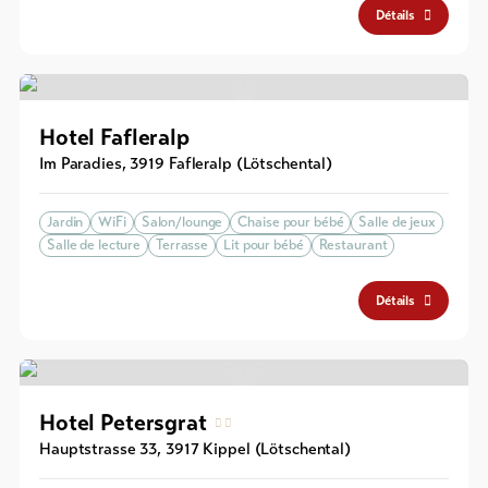
Détails
Hotel Fafleralp
Im Paradies
,
3919
Fafleralp (Lötschental)
Jardin
WiFi
Salon/lounge
Chaise pour bébé
Salle de jeux
Salle de lecture
Terrasse
Lit pour bébé
Restaurant
Détails
Hotel Petersgrat
Hauptstrasse 33
,
3917
Kippel (Lötschental)