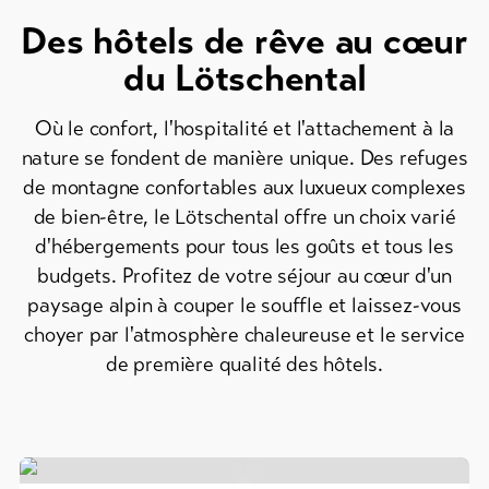
Plus
Des hôtels de rêve au cœur
de
Hébergements
du Lötschental
Info
Où le confort, l'hospitalité et l'attachement à la
&
nature se fondent de manière unique. Des refuges
Service
de montagne confortables aux luxueux complexes
de bien-être, le Lötschental offre un choix varié
d'hébergements pour tous les goûts et tous les
Actualités
budgets. Profitez de votre séjour au cœur d'un
Webcams
paysage alpin à couper le souffle et laissez-vous
Météo
choyer par l'atmosphère chaleureuse et le service
de première qualité des hôtels.
DE
EN
FR
line-Shops