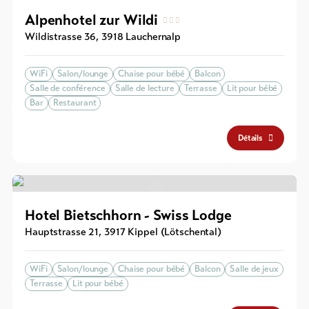
Alpenhotel zur Wildi
Forfaits
de ski
Wildistrasse 36
,
3918
Lauchernalp
Forfaits
WiFi
Salon/lounge
Chaise pour bébé
Balcon
VTT
Salle de conférence
Salle de lecture
Terrasse
Lit pour bébé
Bar
Restaurant
Bons
cadeau
Détails
Souvenirs
Hotel Bietschhorn - Swiss Lodge
Hauptstrasse 21
,
3917
Kippel (Lötschental)
WiFi
Salon/lounge
Chaise pour bébé
Balcon
Salle de jeux
Terrasse
Lit pour bébé