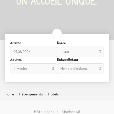
UN ACCUEIL UNIQUE.
Appartements
/
Chalets
Logements
pour
groupes
Arrivée
Durée
Campings
1 Nuit
/
Adultes
EnfantsEnfant
Emplacements
de
1 Adulte
Nombre d'enfants
tentes
Refuges
de
Home
Hébergements
Hôtels
montagne
/
Auberges
Hôtels dans le Lötschental