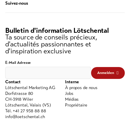
Suivez-nous
de
recherche
(au
moins
Bulletin d'information Lötschental
3
Ta source de conseils précieux,
caractères)
d'actualités passionnantes et
d'inspiration exclusive
E-Mail Adresse
Anmelden
Contact
Interne
Lötschental Marketing AG
À propos de nous
Dorfstrasse 80
Jobs
CH-3918 Wiler
Médias
Lötschental, Valais (VS)
Propriétaire
Tél. +41 27 938 88 88
info@loetschental.ch