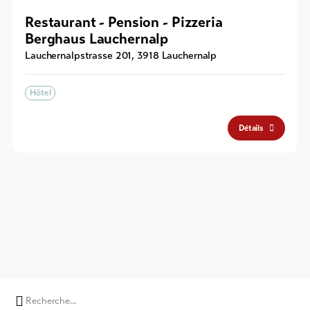
Restaurant - Pension - Pizzeria
Berghaus Lauchernalp
Lauchernalpstrasse 201
,
3918
Lauchernalp
Hôtel
Détails
Chaine