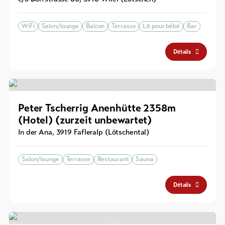
WiFi
Salon/lounge
Balcon
Terrasse
Lit pour bébé
Bar
Détails
Peter Tscherrig Anenhütte 2358m
(Hotel) (zurzeit unbewartet)
In der Ana
,
3919
Fafleralp (Lötschental)
Salon/lounge
Terrasse
Restaurant
Sauna
Détails