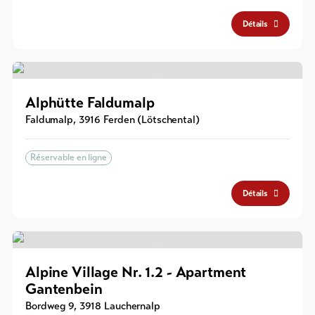
Détails
Alphütte Faldumalp
Faldumalp
,
3916
Ferden (Lötschental)
Réservable en ligne
Détails
Alpine Village Nr. 1.2 - Apartment
Gantenbein
Bordweg 9
,
3918
Lauchernalp