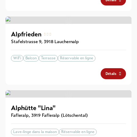
Alpfrieden
Stafelstrasse 9
,
3918
Lauchernalp
WiFi
Balcon
Terrasse
Réservable en ligne
Détails
Alphütte "Lina"
Fafleralp
,
3919
Fafleralp (Lötschental)
Lave-linge dans la maison
Réservable en ligne