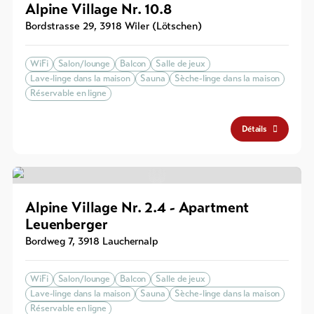
Alpine Village Nr. 10.8
Bordstrasse 29
,
3918
Wiler (Lötschen)
WiFi
Salon/lounge
Balcon
Salle de jeux
Lave-linge dans la maison
Sauna
Sèche-linge dans la maison
Réservable en ligne
Détails
Alpine Village Nr. 2.4 - Apartment
Leuenberger
Bordweg 7
,
3918
Lauchernalp
WiFi
Salon/lounge
Balcon
Salle de jeux
Lave-linge dans la maison
Sauna
Sèche-linge dans la maison
Réservable en ligne