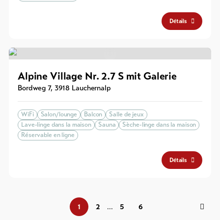
Détails
Alpine Village Nr. 2.7 S mit Galerie
Bordweg 7
,
3918
Lauchernalp
WiFi
Salon/lounge
Balcon
Salle de jeux
Lave-linge dans la maison
Sauna
Sèche-linge dans la maison
Réservable en ligne
Détails
1
2
5
6
...