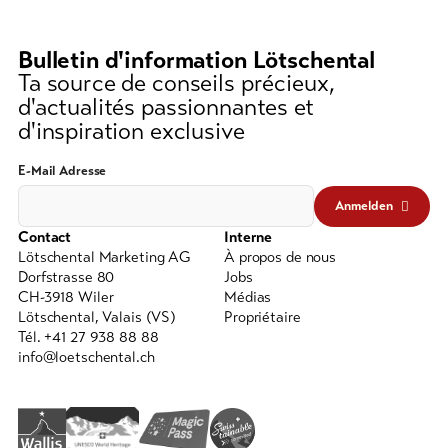
recherche
(au
moins
Bulletin d'information Lötschental
3
Ta source de conseils précieux,
caractères)
d'actualités passionnantes et
d'inspiration exclusive
E-Mail Adresse
Anmelden
Contact
Interne
Lötschental Marketing AG
À propos de nous
Dorfstrasse 80
Jobs
CH-3918 Wiler
Médias
Lötschental, Valais (VS)
Propriétaire
Tél. +41 27 938 88 88
info@loetschental.ch