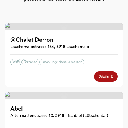
@Chalet Derron
Lauchernalpstrasse 134
,
3918
Lauchernalp
WiFi
Terrasse
Lave-linge dans la maison
Détails
Abel
Altenmattenstrasse 10
,
3918
Fischbiel (Lötschental)