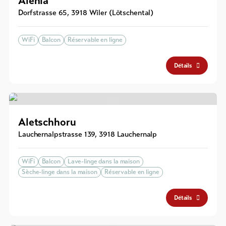
Alenia
Dorfstrasse 65
,
3918
Wiler (Lötschental)
WiFi
Balcon
Réservable en ligne
Détails
Aletschhoru
Lauchernalpstrasse 139
,
3918
Lauchernalp
WiFi
Balcon
Lave-linge dans la maison
Sèche-linge dans la maison
Réservable en ligne
Détails