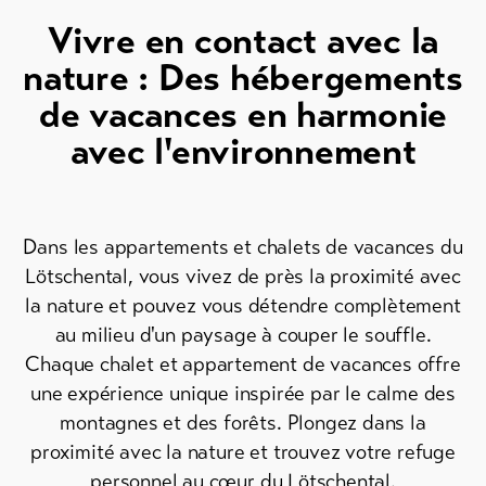
Vivre en contact avec la
Vers
nature : Des hébergements
l'aperçu
de vacances en harmonie
avec l'environnement
Forfaits
de ski
Forfaits
VTT
Dans les appartements et chalets de vacances du
Lötschental, vous vivez de près la proximité avec
Bons
cadeau
la nature et pouvez vous détendre complètement
au milieu d'un paysage à couper le souffle.
Souvenirs
Chaque chalet et appartement de vacances offre
une expérience unique inspirée par le calme des
montagnes et des forêts. Plongez dans la
proximité avec la nature et trouvez votre refuge
personnel au cœur du Lötschental.