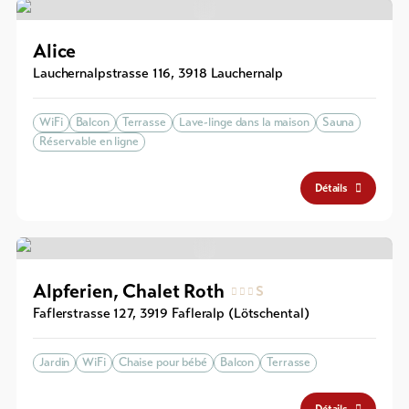
Alice
Lauchernalpstrasse 116
,
3918
Lauchernalp
WiFi
Balcon
Terrasse
Lave-linge dans la maison
Sauna
Réservable en ligne
Détails
Alpferien, Chalet Roth
S
Faflerstrasse 127
,
3919
Fafleralp (Lötschental)
Jardin
WiFi
Chaise pour bébé
Balcon
Terrasse
Détails