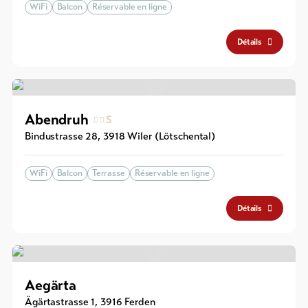
WiFi
Balcon
Réservable en ligne
Détails
Abendruh
S
Bindustrasse 28
,
3918
Wiler (Lötschental)
WiFi
Balcon
Terrasse
Réservable en ligne
Détails
Aegärta
Ägärtastrasse 1
,
3916
Ferden