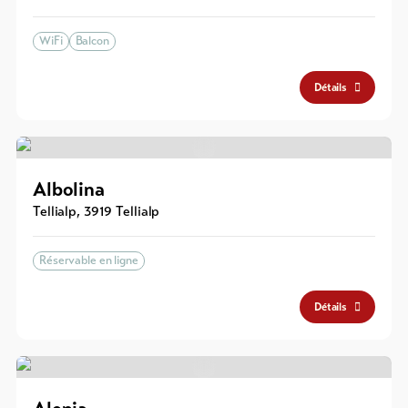
WiFi
Balcon
Détails
Albolina
Tellialp
,
3919
Tellialp
Réservable en ligne
Détails