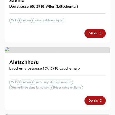
Alenia
Dorfstrasse 65
,
3918
Wiler (Lötschental)
WiFi
Balcon
Réservable en ligne
Détails
Aletschhoru
Lauchernalpstrasse 139
,
3918
Lauchernalp
WiFi
Balcon
Lave-linge dans la maison
Sèche-linge dans la maison
Réservable en ligne
Détails