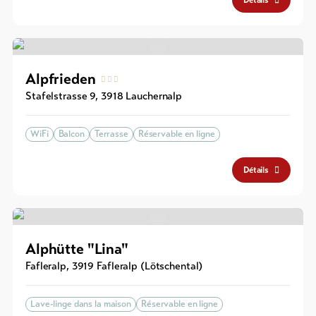
Alpfrieden
Stafelstrasse 9
,
3918
Lauchernalp
WiFi
Balcon
Terrasse
Réservable en ligne
Détails
Alphütte "Lina"
Fafleralp
,
3919
Fafleralp (Lötschental)
Lave-linge dans la maison
Réservable en ligne