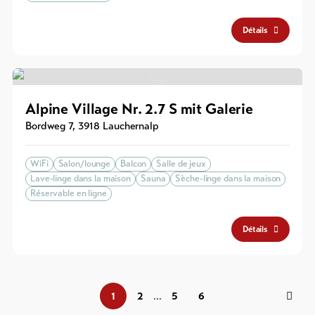
Détails
Alpine Village Nr. 2.7 S mit Galerie
Bordweg 7
,
3918
Lauchernalp
WiFi
Salon/lounge
Balcon
Salle de jeux
Lave-linge dans la maison
Sauna
Sèche-linge dans la maison
Réservable en ligne
Détails
1
2
5
6
...