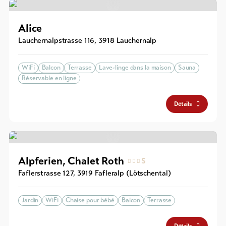
Alice
Lauchernalpstrasse 116
,
3918
Lauchernalp
WiFi
Balcon
Terrasse
Lave-linge dans la maison
Sauna
Réservable en ligne
Détails
Alpferien, Chalet Roth
S
Faflerstrasse 127
,
3919
Fafleralp (Lötschental)
Jardin
WiFi
Chaise pour bébé
Balcon
Terrasse
Détails