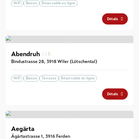
WiFi
Balcon
Réservable en ligne
Détails
Abendruh
S
Bindustrasse 28
,
3918
Wiler (Lötschental)
WiFi
Balcon
Terrasse
Réservable en ligne
Détails
Aegärta
Ägärtastrasse 1
,
3916
Ferden