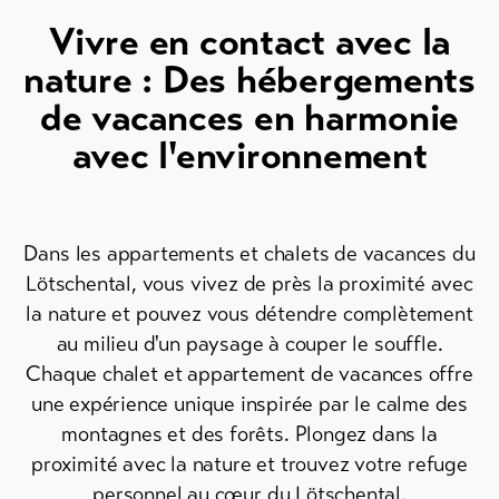
Vivre en contact avec la
Vers
nature : Des hébergements
l'aperçu
de vacances en harmonie
avec l'environnement
Forfaits
de ski
Forfaits
VTT
Dans les appartements et chalets de vacances du
Lötschental, vous vivez de près la proximité avec
Bons
cadeau
la nature et pouvez vous détendre complètement
au milieu d'un paysage à couper le souffle.
Souvenirs
Chaque chalet et appartement de vacances offre
une expérience unique inspirée par le calme des
montagnes et des forêts. Plongez dans la
proximité avec la nature et trouvez votre refuge
personnel au cœur du Lötschental.