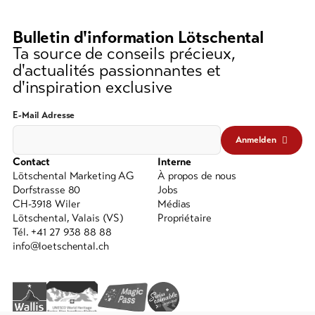
(au
moins
Bulletin d'information Lötschental
3
Ta source de conseils précieux,
caractères)
d'actualités passionnantes et
d'inspiration exclusive
E-Mail Adresse
Anmelden
Contact
Interne
Lötschental Marketing AG
À propos de nous
Dorfstrasse 80
Jobs
CH-3918 Wiler
Médias
Lötschental, Valais (VS)
Propriétaire
Tél. +41 27 938 88 88
info@loetschental.ch