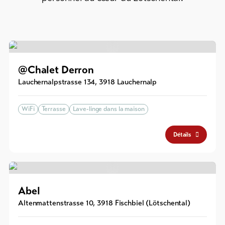
@Chalet Derron
Lauchernalpstrasse 134
,
3918
Lauchernalp
WiFi
Terrasse
Lave-linge dans la maison
Détails
Abel
Altenmattenstrasse 10
,
3918
Fischbiel (Lötschental)