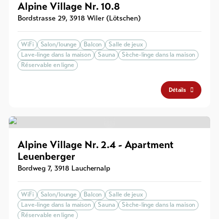
Alpine Village Nr. 10.8
Bordstrasse 29
,
3918
Wiler (Lötschen)
WiFi
Salon/lounge
Balcon
Salle de jeux
Lave-linge dans la maison
Sauna
Sèche-linge dans la maison
Réservable en ligne
Détails
Alpine Village Nr. 2.4 - Apartment
Leuenberger
Bordweg 7
,
3918
Lauchernalp
WiFi
Salon/lounge
Balcon
Salle de jeux
Lave-linge dans la maison
Sauna
Sèche-linge dans la maison
Réservable en ligne