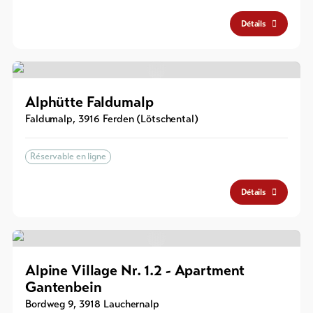
Détails
Alphütte Faldumalp
Faldumalp
,
3916
Ferden (Lötschental)
Réservable en ligne
Détails
Alpine Village Nr. 1.2 - Apartment
Gantenbein
Bordweg 9
,
3918
Lauchernalp