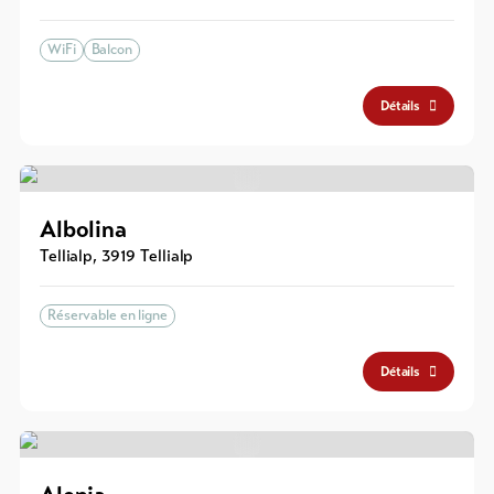
WiFi
Balcon
Détails
Albolina
Tellialp
,
3919
Tellialp
Réservable en ligne
Détails