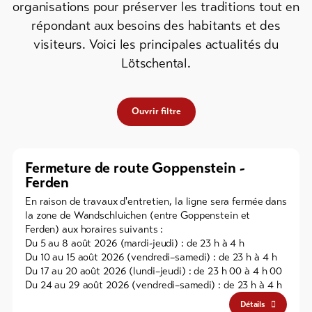
organisations pour préserver les traditions tout en
de ski
répondant aux besoins des habitants et des
visiteurs. Voici les principales actualités du
Forfaits
VTT
Lötschental.
Bons
cadeau
Ouvrir filtre
Souvenirs
Fermeture de route Goppenstein -
Ferden
En raison de travaux d'entretien, la ligne sera fermée dans
la zone de Wandschluichen (entre Goppenstein et
Ferden) aux horaires suivants :
Du 5 au 8 août 2026 (mardi-jeudi) : de 23 h à 4 h
Du 10 au 15 août 2026 (vendredi–samedi) : de 23 h à 4 h
Du 17 au 20 août 2026 (lundi–jeudi) : de 23 h 00 à 4 h 00
Du 24 au 29 août 2026 (vendredi–samedi) : de 23 h à 4 h
Détails