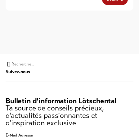
Chaine
Suivez-nous
de
recherche
(au
moins
Bulletin d'information Lötschental
3
Ta source de conseils précieux,
caractères)
d'actualités passionnantes et
d'inspiration exclusive
E-Mail Adresse