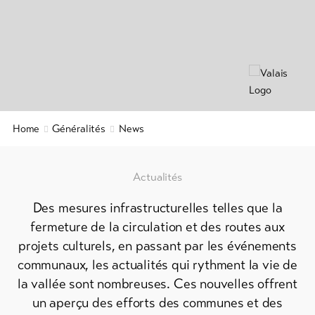
Info
&
Service
Actualités
Webcams
Home
Généralités
News
Météo
DE
EN
FR
Actualités
Des mesures infrastructurelles telles que la
line-Shops
fermeture de la circulation et des routes aux
projets culturels, en passant par les événements
Vers
communaux, les actualités qui rythment la vie de
l'aperçu
la vallée sont nombreuses. Ces nouvelles offrent
un aperçu des efforts des communes et des
Forfaits