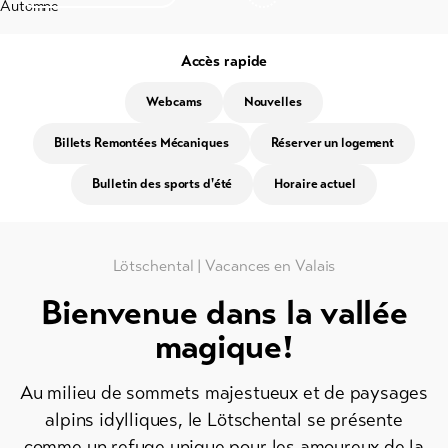
Info
Automne
&
Service
Accès rapide
Webcams
Nouvelles
Actualités
Billets Remontées Mécaniques
Réserver un logement
Webcams
Bulletin des sports d'été
Horaire actuel
Météo
DE
EN
FR
Lötschental | Vacances en Valais
Bienvenue dans la vallée
line-Shops
magique!
Vers
l'aperçu
Au milieu de sommets majestueux et de paysages
alpins idylliques, le Lötschental se présente
comme un refuge unique pour les amoureux de la
Forfaits