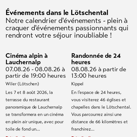
Événements dans le Lötschental
Notre calendrier d'événements - plein à
craquer d'événements passionnants qui
rendront votre séjour inoubliable !
Cinéma alpin à
Randonnée de 24
Lauchernalp
heures
07.08.26 - 08.08.26
à
08.08.26
à partir de
partir de 19:00 heures
13:00 heures
Wiler (Lötschen)
Kippel
Produits régionaux Lötschental
Les 7 et 8 août 2026, la
En l'espace de 24 heures,
Naturellement Lötschental
terrasse du restaurant
vous visiterez 46 églises et
Plongez dans le monde des produits fabriqués naturellement
panoramique de Lauchernalp
chapelles dans le Lötschental.
dans le Lötschental, où la qualité, la durabilité et l'authenticité
se transformera en un cinéma
Vous parcourrez ainsi une
sont des valeurs primordiales...
en plein air unique, avec pour
distance de 66 kilomètres et
Détails
toile de fond un...
franchirez...