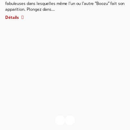
carrousel
fabuleuses dans lesquelles même l'un ou l'autre "Boozu" fait son
avec
apparition. Plongez dans...
plusieurs
Détails
entrées.
Utiliser
les
touches
fléchées
pour
naviguer.