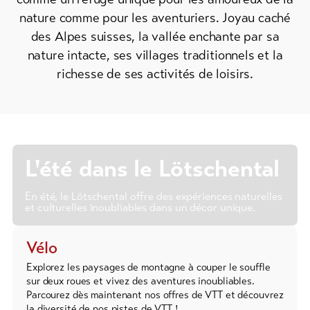
de ski
nature comme pour les aventuriers. Joyau caché
des Alpes suisses, la vallée enchante par sa
Forfaits
nature intacte, ses villages traditionnels et la
VTT
richesse de ses activités de loisirs.
Bons
cadeau
Souvenirs
L'été dans le Lötschental
En été, le Lötschental offre des expériences naturelles
et culturelles inoubliables dans un décor unique.
Vélo
Explorez les paysages de montagne à couper le souffle
sur deux roues et vivez des aventures inoubliables.
Parcourez dès maintenant nos offres de VTT et découvrez
la diversité de nos pistes de VTT !