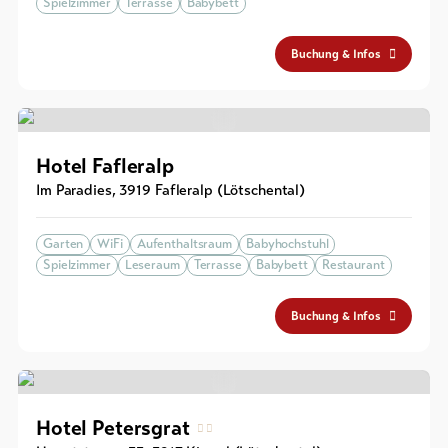
Spielzimmer
Terrasse
Babybett
Buchung & Infos
Hotel Fafleralp
Im Paradies
,
3919
Fafleralp (Lötschental)
Garten
WiFi
Aufenthaltsraum
Babyhochstuhl
Spielzimmer
Leseraum
Terrasse
Babybett
Restaurant
Buchung & Infos
Hotel Petersgrat