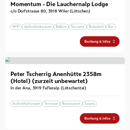
Momentum - Die Lauchernalp Lodge
c/o Dorfstrasse 80
,
3918
Wiler (Lötschen)
WiFi
Aufenthaltsraum
Balkon
Terrasse
Babybett
Bar
Buchung & Infos
Peter Tscherrig Anenhütte 2358m
(Hotel) (zurzeit unbewartet)
In der Ana
,
3919
Fafleralp (Lötschental)
Aufenthaltsraum
Terrasse
Restaurant
Sauna
Buchung & Infos