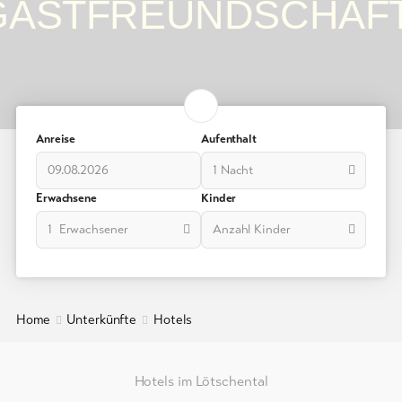
GASTFREUNDSCHAFT
Ferienwohnungen
/
Chalets
Gruppenunterkünfte
Campings
Anreise
Aufenthalt
/
Zeltplätze
1 Nacht
Erwachsene
Kinder
Berghütten
/
1 Erwachsener
Anzahl Kinder
Gasthäuser
Weitere
Unterkünfte
Home
Unterkünfte
Hotels
Info
&
Hotels im Lötschental
Service