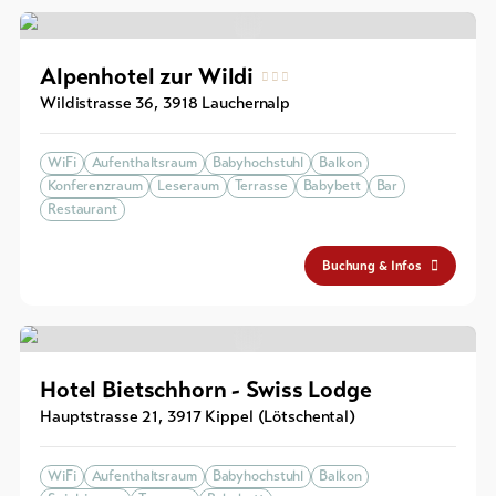
Souvenirs
Alpenhotel zur Wildi
Wildistrasse 36
,
3918
Lauchernalp
WiFi
Aufenthaltsraum
Babyhochstuhl
Balkon
Konferenzraum
Leseraum
Terrasse
Babybett
Bar
Restaurant
Buchung & Infos
Hotel Bietschhorn - Swiss Lodge
Hauptstrasse 21
,
3917
Kippel (Lötschental)
WiFi
Aufenthaltsraum
Babyhochstuhl
Balkon