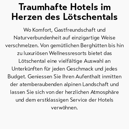
Traumhafte Hotels im
Herzen des Lötschentals
Aktuelles
Wo Komfort, Gastfreundschaft und
Webcams
Naturverbundenheit auf einzigartige Weise
Wetter
verschmelzen. Von gemütlichen Berghütten bis hin
zu luxuriösen Wellnessresorts bietet das
DE
EN
FR
Lötschental eine vielfältige Auswahl an
Unterkünften für jeden Geschmack und jedes
line-Shops
Budget. Geniessen Sie Ihren Aufenthalt inmitten
der atemberaubenden alpinen Landschaft und
Skipässe
lassen Sie sich von der herzlichen Atmosphäre
und dem erstklassigen Service der Hotels
Bike-
verwöhnen.
Tickets
Gutscheine