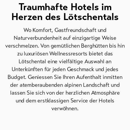
Traumhafte Hotels im
Herzen des Lötschentals
Aktuelles
Wo Komfort, Gastfreundschaft und
Webcams
Naturverbundenheit auf einzigartige Weise
Wetter
verschmelzen. Von gemütlichen Berghütten bis hin
zu luxuriösen Wellnessresorts bietet das
DE
EN
FR
Lötschental eine vielfältige Auswahl an
Unterkünften für jeden Geschmack und jedes
line-Shops
Budget. Geniessen Sie Ihren Aufenthalt inmitten
der atemberaubenden alpinen Landschaft und
Skipässe
lassen Sie sich von der herzlichen Atmosphäre
und dem erstklassigen Service der Hotels
Bike-
verwöhnen.
Tickets
Gutscheine