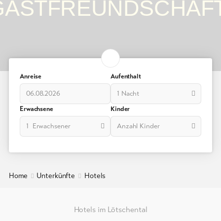
GASTFREUNDSCHAFT
Ferienwohnungen
/
Chalets
Gruppenunterkünfte
Campings
Anreise
Aufenthalt
/
Zeltplätze
1 Nacht
Erwachsene
Kinder
Berghütten
/
1 Erwachsener
Anzahl Kinder
Gasthäuser
Weitere
Unterkünfte
Home
Unterkünfte
Hotels
Info
&
Hotels im Lötschental
Service