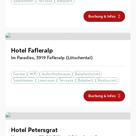
Spielzimmer
Terrasse
Babybett
Buchung & Infos
Hotel Fafleralp
Im Paradies
,
3919
Fafleralp (Lötschental)
Garten
WiFi
Aufenthaltsraum
Babyhochstuhl
Spielzimmer
Leseraum
Terrasse
Babybett
Restaurant
Buchung & Infos
Hotel Petersgrat