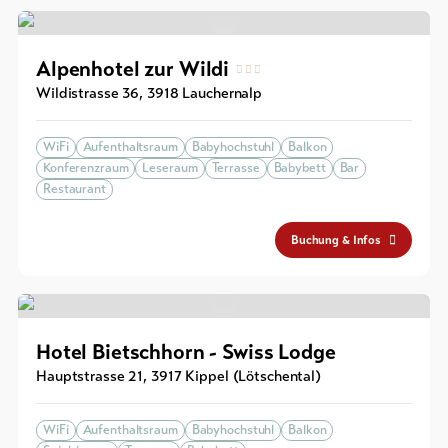
Souvenirs
Alpenhotel zur Wildi
Wildistrasse 36
,
3918
Lauchernalp
WiFi
Aufenthaltsraum
Babyhochstuhl
Balkon
Konferenzraum
Leseraum
Terrasse
Babybett
Bar
Restaurant
Buchung & Infos
Hotel Bietschhorn - Swiss Lodge
Hauptstrasse 21
,
3917
Kippel (Lötschental)
WiFi
Aufenthaltsraum
Babyhochstuhl
Balkon