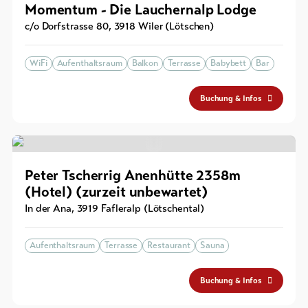
Momentum - Die Lauchernalp Lodge
c/o Dorfstrasse 80
,
3918
Wiler (Lötschen)
WiFi
Aufenthaltsraum
Balkon
Terrasse
Babybett
Bar
Buchung & Infos
Peter Tscherrig Anenhütte 2358m
(Hotel) (zurzeit unbewartet)
In der Ana
,
3919
Fafleralp (Lötschental)
Aufenthaltsraum
Terrasse
Restaurant
Sauna
Buchung & Infos