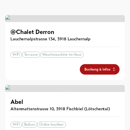
@Chalet Derron
Lauchernalpstrasse 134
,
3918
Lauchernalp
WiFi
Terrasse
Waschmaschine im Haus
Buchung & Infos
Abel
Altenmattenstrasse 10
,
3918
Fischbiel (Lötschental)
WiFi
Balkon
Online buchbar