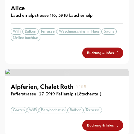
Alice
Lauchernalpstrasse 116
,
3918
Lauchernalp
WiFi
Balkon
Terrasse
Waschmaschine im Haus
Sauna
Online buchbar
Buchung & Infos
Alpferien, Chalet Roth
S
Faflerstrasse 127
,
3919
Fafleralp (Lötschental)
Garten
WiFi
Babyhochstuhl
Balkon
Terrasse
Buchung & Infos