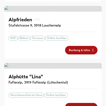
Alpfrieden
Stafelstrasse 9
,
3918
Lauchernalp
WiFi
Balkon
Terrasse
Online buchbar
Buchung & Infos
Alphütte "Lina"
Fafleralp
,
3919
Fafleralp (Lötschental)
Waschmaschine im Haus
Online buchbar