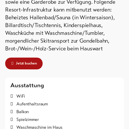
sowie eine Garderobe zur Verfügung. Folgende
Resort-Infrastruktur kann mitbenutzt werden:
Bike-
Tickets
Beheiztes Hallenbad/Sauna (in Wintersaison),
Billardtisch/Tischtennis, Kinderspielhaus,
Gutscheine
Waschküche mit Waschmaschine/Tumbler,
morgendlicher Skitransport zur Gondelbahn,
Souvenirs
Brot-/Wein-/Holz-Service beim Hauswart
Jetzt buchen
Ausstattung
WiFi
Aufenthaltsraum
Balkon
Spielzimmer
Waschmaschine im Haus