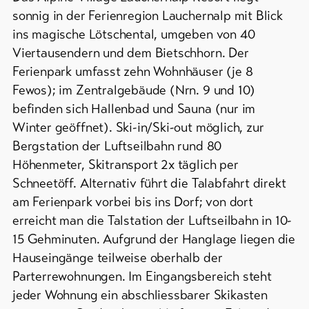
Campings
&
/
sonnig in der Ferienregion Lauchernalp mit Blick
Service
Zeltplätze
ins magische Lötschental, umgeben von 40
Viertausendern und dem Bietschhorn. Der
Berghütten
Ferienpark umfasst zehn Wohnhäuser (je 8
/
Aktuelles
Gasthäuser
Fewos); im Zentralgebäude (Nrn. 9 und 10)
Webcams
befinden sich Hallenbad und Sauna (nur im
Weitere
Wetter
Winter geöffnet). Ski-in/Ski-out möglich, zur
Unterkünfte
Bergstation der Luftseilbahn rund 80
Höhenmeter, Skitransport 2x täglich per
DE
EN
FR
Schneetöff. Alternativ führt die Talabfahrt direkt
am Ferienpark vorbei bis ins Dorf; von dort
line-Shops
erreicht man die Talstation der Luftseilbahn in 10-
15 Gehminuten. Aufgrund der Hanglage liegen die
Zur
Übersicht
Hauseingänge teilweise oberhalb der
Parterrewohnungen. Im Eingangsbereich steht
jeder Wohnung ein abschliessbarer Skikasten
Skipässe