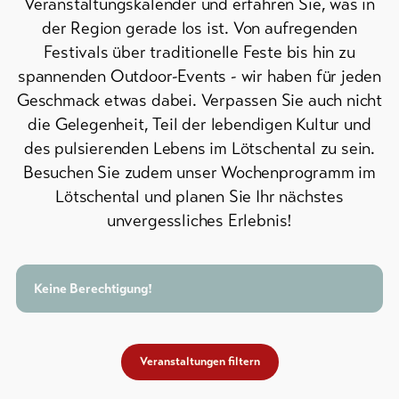
Veranstaltungskalender und erfahren Sie, was in
line-Shops
der Region gerade los ist. Von aufregenden
Festivals über traditionelle Feste bis hin zu
spannenden Outdoor-Events - wir haben für jeden
Zur
Übersicht
Geschmack etwas dabei. Verpassen Sie auch nicht
die Gelegenheit, Teil der lebendigen Kultur und
des pulsierenden Lebens im Lötschental zu sein.
Skipässe
Besuchen Sie zudem unser Wochenprogramm im
Bike-
Lötschental und planen Sie Ihr nächstes
Tickets
unvergessliches Erlebnis!
Gutscheine
Souvenirs
Keine Berechtigung!
Veranstaltungen filtern