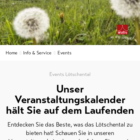
Prospekte
&
Service
Events
Kurtaxe
&
Aktuelles
Gästekarte
Webcams
Regionaler
Home
Info & Service
Events
Wetter
Sicherheitsdienst
Wichtige
Events Lötschental
Kontakte
Unser
Tourist
Veranstaltungskalender
Information
Lötschental
hält Sie auf dem Laufenden
Feedback
Entdecken Sie das Beste, was das Lötschental zu
DE
EN
FR
Gewerbe
bieten hat! Schauen Sie in unseren