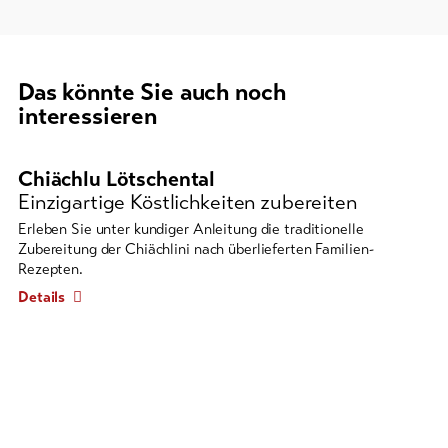
Das könnte Sie auch noch
interessieren
Es
folgt
Chiächlu Lötschental
ein
Einzigartige Köstlichkeiten zubereiten
Karussell-
Erleben Sie unter kundiger Anleitung die traditionelle
Element
Zubereitung der Chiächlini nach überlieferten Familien-
mit
Rezepten.
mehreren
Details
Einträgen.
Zum
Navigieren
Pfeil-
Tasten
verwenden.