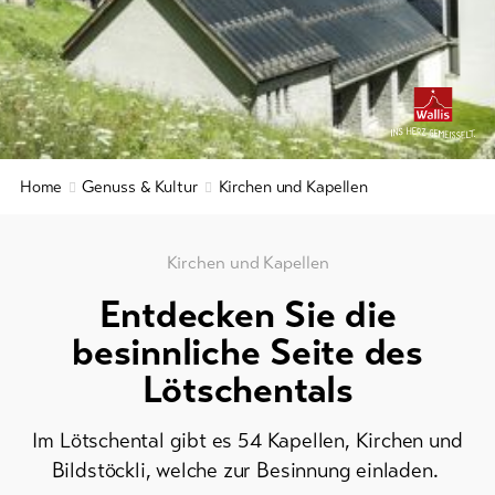
Kulinarik
&
&
Service
Gastronomie
Region
&
Aktuelles
9+
Geschichte
Webcams
Home
Genuss & Kultur
Kirchen und Kapellen
Wellness
Wetter
&
Entspannung
Kirchen und Kapellen
DE
EN
FR
Entdecken Sie die
line-Shops
besinnliche Seite des
Lötschentals
Zur
Übersicht
Im Lötschental gibt es 54 Kapellen, Kirchen und
Bildstöckli, welche zur Besinnung einladen.
Skipässe