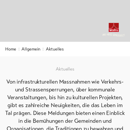
&
Service
Aktuelles
Webcams
Home
Allgemein
Aktuelles
Wetter
DE
EN
FR
Aktuelles
Von infrastrukturellen Massnahmen wie Verkehrs-
line-Shops
und Strassensperrungen, über kommunale
Veranstaltungen, bis hin zu kulturellen Projekten,
Zur
gibt es zahlreiche Neuigkeiten, die das Leben im
Übersicht
Tal prägen. Diese Meldungen bieten einen Einblick
in die Bemühungen der Gemeinden und
Skipässe
Organisationen, die Traditionen zu bewahren und